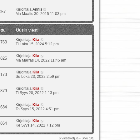
Kirjoittaja
Annis
057
Ma Maalis 30, 2015 11:03 pm
ttu
Uusin viesti
Kirjoittaja
Kiia
9763
Ti Loka 15, 2024 5:12 pm
Kirjoittaja
Kiia
8825
Ma Marras 14, 2022 11:45 am
Kirjoittaja
Kiia
8173
Su Loka 23, 2022 2:59 pm
Kirjoittaja
Kiia
1879
Ti Syys 20, 2022 1:13 pm
Kirjoittaja
Kiia
5684
To Syys 15, 2022 4:51 pm
Kirjoittaja
Kiia
5864
Ke Syys 14, 2022 7:12 pm
6 viestiketjua • Sivu
1
/
1