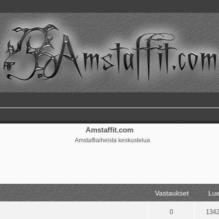
Amstaffit.com
Amstaffiaiheista keskustelua
ennettu haku
Vastaukset
Lue
0
134