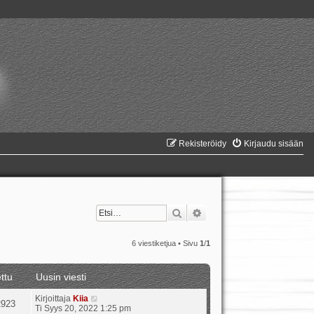
Rekisteröidy
Kirjaudu sisään
Etsi
Tarkennettu haku
6 viestiketjua • Sivu
1
/
1
ttu
Uusin viesti
Kirjoittaja
Kiia
2923
Ti Syys 20, 2022 1:25 pm