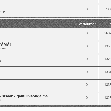
0
738
:03 pm
Vastaukset
Lue
0
268
 TÄMÄ!
0
135
5 am
0
132
m
0
133
0
133
m
isäänkirjautumisongelma
0
132
m