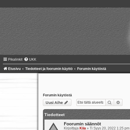
Pikalinkit
UKK
Etusivu
Tiedotteet ja foorumin käyttö
Forumin käytöstä
Forumin käytöstä
Etsi
Tark
Uusi Aihe
Tiedotteet
Foorumin säännöt
Kirjoittaja
Kiia
»
Ti Syys 20, 2022 1:25 pm