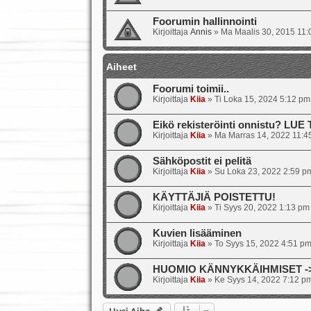
Foorumin hallinnointi
Kirjoittaja
Annis
»
Ma Maalis 30, 2015 11
Aiheet
Foorumi toimii..
Kirjoittaja
Kiia
»
Ti Loka 15, 2024 5:12 pm
Eikö rekisteröinti onnistu? LUE
Kirjoittaja
Kiia
»
Ma Marras 14, 2022 11:4
Sähköpostit ei pelitä
Kirjoittaja
Kiia
»
Su Loka 23, 2022 2:59 p
KÄYTTÄJIÄ POISTETTU!
Kirjoittaja
Kiia
»
Ti Syys 20, 2022 1:13 pm
Kuvien lisääminen
Kirjoittaja
Kiia
»
To Syys 15, 2022 4:51 p
HUOMIO KÄNNYKKÄIHMISET -> s
Kirjoittaja
Kiia
»
Ke Syys 14, 2022 7:12 p
Uusi Aihe