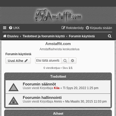
UKK
Rekisteröidy
Kirjaudu sisään
E
Etusivu
Tiedotteet ja foorumin käyttö
Forumin käytöstä
t
Amstaffit.com
Amstaffiaiheista keskustelua
s
Forumin käytöstä
i
Etsi
Tarkennettu haku
Uusi Aihe
6 viestiketjua • Sivu
1
/
1
Tiedotteet
Foorumin säännöt
Uusin viesti Kirjoittaja
Kiia
«
Ti Syys 20, 2022 1:25 pm
Foorumin hallinnointi
Uusin viesti Kirjoittaja
Annis
«
Ma Maalis 30, 2015 11:03 pm
Aiheet