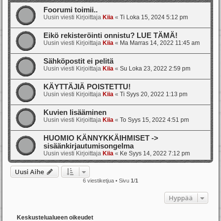
Foorumi toimii..
Uusin viesti Kirjoittaja
Kiia
«
Ti Loka 15, 2024 5:12 pm
Eikö rekisteröinti onnistu? LUE TÄMÄ!
Uusin viesti Kirjoittaja
Kiia
«
Ma Marras 14, 2022 11:45 am
Sähköpostit ei pelitä
Uusin viesti Kirjoittaja
Kiia
«
Su Loka 23, 2022 2:59 pm
KÄYTTÄJIÄ POISTETTU!
Uusin viesti Kirjoittaja
Kiia
«
Ti Syys 20, 2022 1:13 pm
Kuvien lisääminen
Uusin viesti Kirjoittaja
Kiia
«
To Syys 15, 2022 4:51 pm
HUOMIO KÄNNYKKÄIHMISET ->
sisäänkirjautumisongelma
Uusin viesti Kirjoittaja
Kiia
«
Ke Syys 14, 2022 7:12 pm
Uusi Aihe
6 viestiketjua • Sivu
1
/
1
Hyppää
Keskustelualueen oikeudet