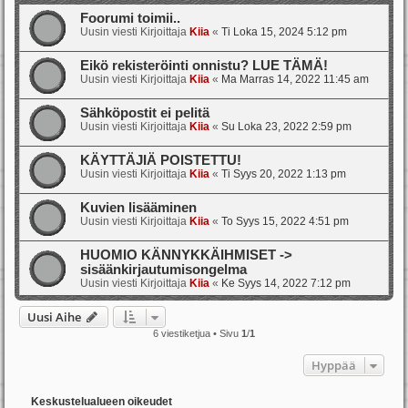
Foorumi toimii..
Uusin viesti Kirjoittaja
Kiia
«
Ti Loka 15, 2024 5:12 pm
Eikö rekisteröinti onnistu? LUE TÄMÄ!
Uusin viesti Kirjoittaja
Kiia
«
Ma Marras 14, 2022 11:45 am
Sähköpostit ei pelitä
Uusin viesti Kirjoittaja
Kiia
«
Su Loka 23, 2022 2:59 pm
KÄYTTÄJIÄ POISTETTU!
Uusin viesti Kirjoittaja
Kiia
«
Ti Syys 20, 2022 1:13 pm
Kuvien lisääminen
Uusin viesti Kirjoittaja
Kiia
«
To Syys 15, 2022 4:51 pm
HUOMIO KÄNNYKKÄIHMISET ->
sisäänkirjautumisongelma
Uusin viesti Kirjoittaja
Kiia
«
Ke Syys 14, 2022 7:12 pm
Uusi Aihe
6 viestiketjua • Sivu
1
/
1
Hyppää
Keskustelualueen oikeudet