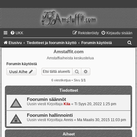
UKK
Rekisteröidy
Kirjaudu sisään
E
Etusivu
Tiedotteet ja foorumin käyttö
Forumin käytöstä
t
Amstaffit.com
Amstaffiaiheista keskustelua
s
Forumin käytöstä
i
Etsi
Tarkennettu haku
Uusi Aihe
6 viestiketjua • Sivu
1
/
1
Tiedotteet
Foorumin säännöt
Uusin viesti Kirjoittaja
Kiia
«
Ti Syys 20, 2022 1:25 pm
Foorumin hallinnointi
Uusin viesti Kirjoittaja
Annis
«
Ma Maalis 30, 2015 11:03 pm
Aiheet