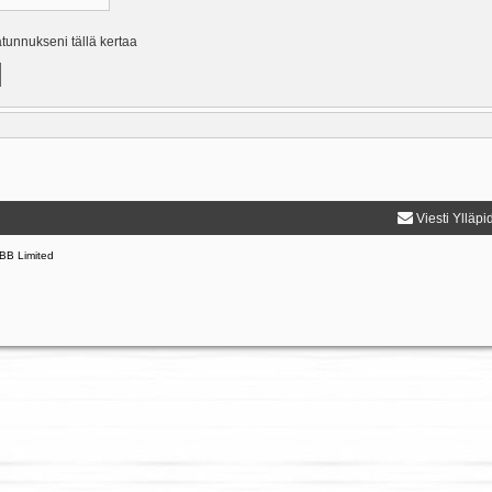
ätunnukseni tällä kertaa
Viesti Ylläpi
BB Limited