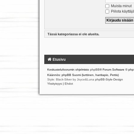
Muista minut
Piilota käyttäj
Tässä kategoriassa ei ole alueita.
Etusivu
Keskustelufoorumin ohjelmisto
phpBB
® Forum Software © php
Käännös: phpBB Suomi (lurttinen, harritapio, Pettis)
Style: Black-Silver by Joyce&Luna
phpBB-Style-Design
Yksityisyys
|
Ehdot