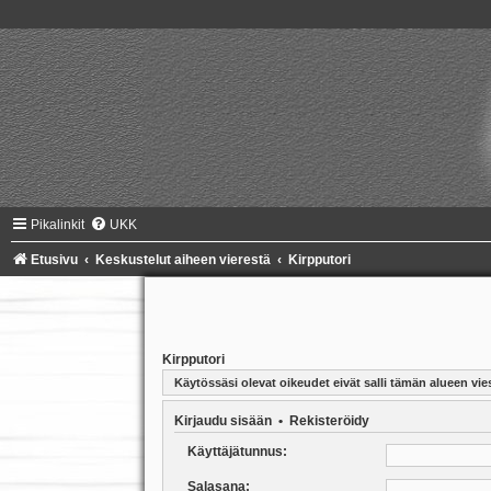
Pikalinkit
UKK
Etusivu
Keskustelut aiheen vierestä
Kirpputori
Kirpputori
Käytössäsi olevat oikeudet eivät salli tämän alueen vies
Kirjaudu sisään
•
Rekisteröidy
Käyttäjätunnus:
Salasana: