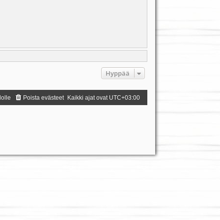
Hyppää
dolle
Poista evästeet
Kaikki ajat ovat
UTC+03:00