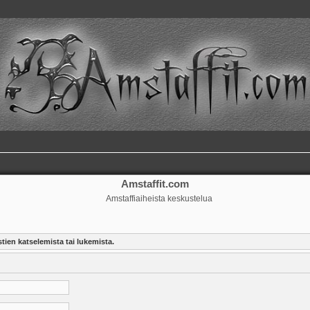
Amstaffit.com
Amstaffiaiheista keskustelua
tien katselemista tai lukemista.