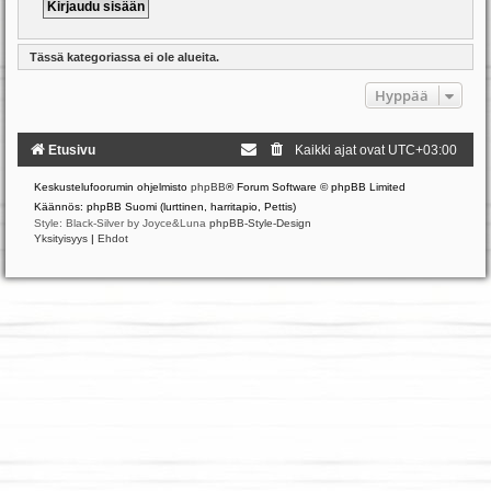
Tässä kategoriassa ei ole alueita.
Hyppää
Etusivu
Kaikki ajat ovat
UTC+03:00
Keskustelufoorumin ohjelmisto
phpBB
® Forum Software © phpBB Limited
Käännös: phpBB Suomi (lurttinen, harritapio, Pettis)
Style: Black-Silver by Joyce&Luna
phpBB-Style-Design
Yksityisyys
|
Ehdot