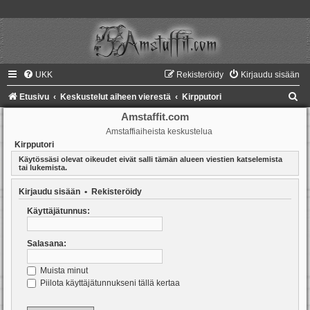
UKK
Rekisteröidy
Kirjaudu sisään
E
Etusivu
Keskustelut aiheen vierestä
Kirpputori
t
Amstaffit.com
Amstaffiaiheista keskustelua
s
Kirpputori
i
Käytössäsi olevat oikeudet eivät salli tämän alueen viestien katselemista
tai lukemista.
Kirjaudu sisään
•
Rekisteröidy
Käyttäjätunnus:
Salasana:
Muista minut
Piilota käyttäjätunnukseni tällä kertaa