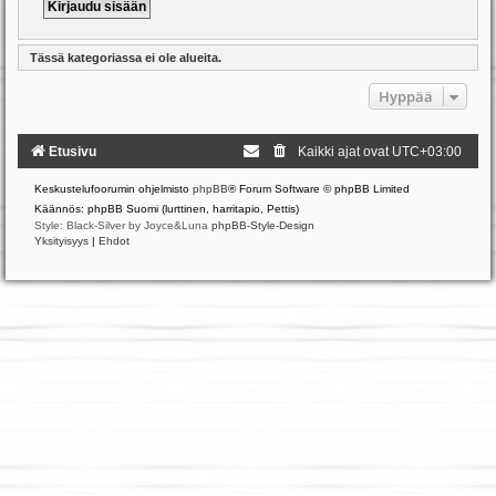
Tässä kategoriassa ei ole alueita.
Hyppää
Etusivu
Kaikki ajat ovat
UTC+03:00
Keskustelufoorumin ohjelmisto
phpBB
® Forum Software © phpBB Limited
Käännös: phpBB Suomi (lurttinen, harritapio, Pettis)
Style: Black-Silver by Joyce&Luna
phpBB-Style-Design
Yksityisyys
|
Ehdot