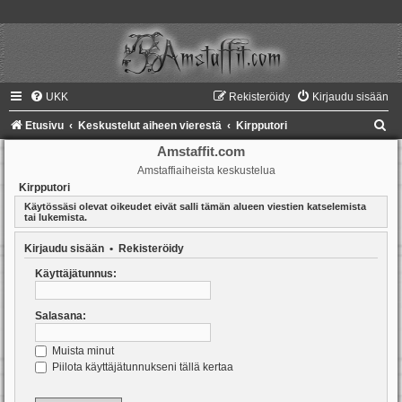
UKK
Rekisteröidy
Kirjaudu sisään
E
Etusivu
Keskustelut aiheen vierestä
Kirpputori
t
Amstaffit.com
Amstaffiaiheista keskustelua
s
Kirpputori
i
Käytössäsi olevat oikeudet eivät salli tämän alueen viestien katselemista
tai lukemista.
Kirjaudu sisään
•
Rekisteröidy
Käyttäjätunnus:
Salasana:
Muista minut
Piilota käyttäjätunnukseni tällä kertaa