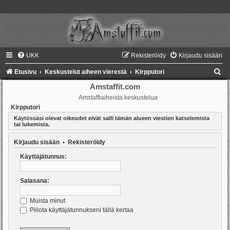
UKK
Rekisteröidy
Kirjaudu sisään
E
Etusivu
Keskustelut aiheen vierestä
Kirpputori
t
Amstaffit.com
Amstaffiaiheista keskustelua
s
Kirpputori
i
Käytössäsi olevat oikeudet eivät salli tämän alueen viestien katselemista
tai lukemista.
Kirjaudu sisään
•
Rekisteröidy
Käyttäjätunnus:
Salasana:
Muista minut
Piilota käyttäjätunnukseni tällä kertaa