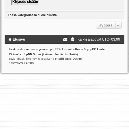
Tässä kategoriassa ei ole alueita.
Hyppää
Etusivu
Kaikki ajat ovat
UTC+03:00
Keskustelufoorumin ohjelmisto
phpBB
® Forum Software © phpBB Limited
Käännös: phpBB Suomi (lurttinen, harritapio, Pettis)
Style: Black-Silver by Joyce&Luna
phpBB-Style-Design
Yksityisyys
|
Ehdot