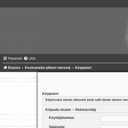
Pikalinkit
UKK
Etusivu
Keskustelut aiheen vierestä
Kirpputori
Kirpputori
Käytössäsi olevat oikeudet eivät salli tämän alueen vies
Kirjaudu sisään
•
Rekisteröidy
Käyttäjätunnus:
Salasana: