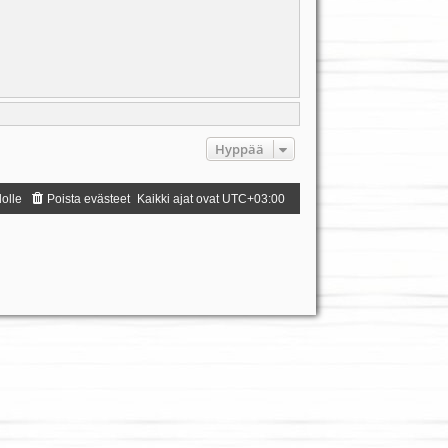
Hyppää
dolle
Poista evästeet
Kaikki ajat ovat
UTC+03:00