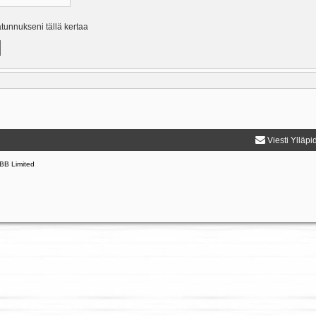
ätunnukseni tällä kertaa
Viesti Ylläpi
BB Limited