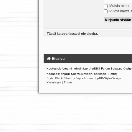
Muista minut
Piilota käyttäj
Tässä kategoriassa ei ole alueita.
Etusivu
Keskustelufoorumin ohjelmisto
phpBB
® Forum Software © php
Käännös: phpBB Suomi (lurttinen, harritapio, Pettis)
Style: Black-Silver by Joyce&Luna
phpBB-Style-Design
Yksityisyys
|
Ehdot