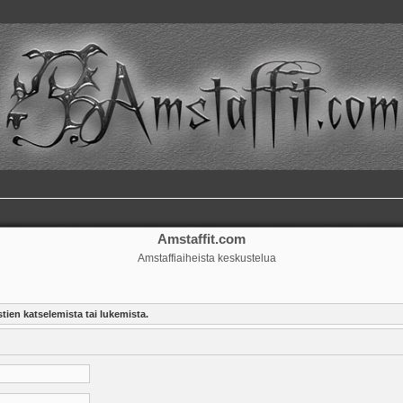
Amstaffit.com
Amstaffiaiheista keskustelua
tien katselemista tai lukemista.