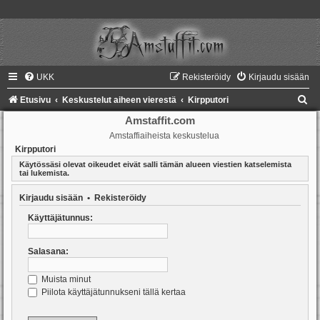
UKK
Rekisteröidy
Kirjaudu sisään
E
Etusivu
Keskustelut aiheen vierestä
Kirpputori
t
Amstaffit.com
Amstaffiaiheista keskustelua
s
Kirpputori
i
Käytössäsi olevat oikeudet eivät salli tämän alueen viestien katselemista
tai lukemista.
Kirjaudu sisään
•
Rekisteröidy
Käyttäjätunnus:
Salasana:
Muista minut
Piilota käyttäjätunnukseni tällä kertaa