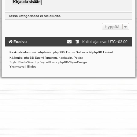
Tässä kategoriassa ei ole alueita.
Hyppää
Etusivu
Kaikki ajat ovat
UTC+03:00
Keskustelufoorumin ohjelmisto
phpBB
® Forum Software © phpBB Limited
Käännös: phpBB Suomi (lurttinen, harritapio, Pettis)
Style: Black-Silver by Joyce&Luna
phpBB-Style-Design
Yksityisyys
|
Ehdot