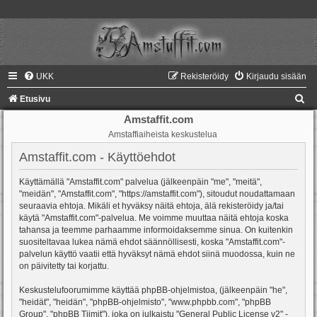
UKK
Rekisteröidy
Kirjaudu sisään
E
Etusivu
t
Amstaffit.com
Amstaffiaiheista keskustelua
s
i
Amstaffit.com - Käyttöehdot
Käyttämällä "Amstaffit.com" palvelua (jälkeenpäin "me", "meitä",
"meidän", "Amstaffit.com", "https://amstaffit.com"), sitoudut noudattamaan
seuraavia ehtoja. Mikäli et hyväksy näitä ehtoja, älä rekisteröidy ja/tai
käytä "Amstaffit.com"-palvelua. Me voimme muuttaa näitä ehtoja koska
tahansa ja teemme parhaamme informoidaksemme sinua. On kuitenkin
suositeltavaa lukea nämä ehdot säännöllisesti, koska "Amstaffit.com"-
palvelun käyttö vaatii että hyväksyt nämä ehdot siinä muodossa, kuin ne
on päivitetty tai korjattu.
Keskustelufoorumimme käyttää phpBB-ohjelmistoa, (jälkeenpäin "he",
"heidät", "heidän", "phpBB-ohjelmisto", "www.phpbb.com", "phpBB
Group", "phpBB Tiimit"), joka on julkaistu "
General Public License v2
" -