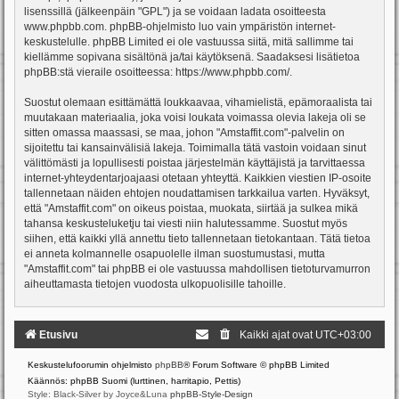
lisenssillä (jälkeenpäin "GPL") ja se voidaan ladata osoitteesta
www.phpbb.com
. phpBB-ohjelmisto luo vain ympäristön internet-
keskustelulle. phpBB Limited ei ole vastuussa siitä, mitä sallimme tai
kiellämme sopivana sisältönä ja/tai käytöksenä. Saadaksesi lisätietoa
phpBB:stä vieraile osoitteessa:
https://www.phpbb.com/
.
Suostut olemaan esittämättä loukkaavaa, vihamielistä, epämoraalista tai
muutakaan materiaalia, joka voisi loukata voimassa olevia lakeja oli se
sitten omassa maassasi, se maa, johon "Amstaffit.com"-palvelin on
sijoitettu tai kansainvälisiä lakeja. Toimimalla tätä vastoin voidaan sinut
välittömästi ja lopullisesti poistaa järjestelmän käyttäjistä ja tarvittaessa
internet-yhteydentarjoajaasi otetaan yhteyttä. Kaikkien viestien IP-osoite
tallennetaan näiden ehtojen noudattamisen tarkkailua varten. Hyväksyt,
että "Amstaffit.com" on oikeus poistaa, muokata, siirtää ja sulkea mikä
tahansa keskusteluketju tai viesti niin halutessamme. Suostut myös
siihen, että kaikki yllä annettu tieto tallennetaan tietokantaan. Tätä tietoa
ei anneta kolmannelle osapuolelle ilman suostumustasi, mutta
"Amstaffit.com" tai phpBB ei ole vastuussa mahdollisen tietoturvamurron
aiheuttamasta tietojen vuodosta ulkopuolisille tahoille.
Etusivu
Kaikki ajat ovat
UTC+03:00
Keskustelufoorumin ohjelmisto
phpBB
® Forum Software © phpBB Limited
Käännös: phpBB Suomi (lurttinen, harritapio, Pettis)
Style: Black-Silver by Joyce&Luna
phpBB-Style-Design