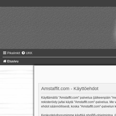
Pikalinkit
UKK
Etusivu
Amstaffit.com - Käyttöehdot
Käyttämällä "Amstaffit.com" palvelua (jälkeenpäin "me"
rekisteröidy ja/tai käytä "Amstaffit.com"-palvelua.
ehdot säännöllisesti, koska "Amstaffit.com"-palvelun k
Keskustelufoorumimme käyttää phpBB-ohjelmistoa, (jäl