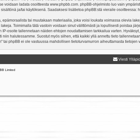
a se voidaan ladata osoitteesta
www.phpbb.com
. phpBB-ohjelmisto luo vain ympärist
 sisältönä ja/tai käytöksenä. Saadaksesi lisätietoa phpBB:stä vieraile osoitteessa:
h
, epämoraalista tai muutakaan materiaalia, joka voisi loukata voimassa olevia lake
 lakeja. Toimimalla tätä vastoin voidaan sinut välittömästi ja lopullisesti poistaa järj
en IP-osoite tallennetaan näiden ehtojen noudattamisen tarkkailua varten. Hyväksyt,
sti niin halutessamme. Suostut myös siihen, että kaikki yllä annettu tieto tallenneta
" tai phpBB ei ole vastuussa mahdollisen tietoturvamurron aiheuttamasta tietojen vu
Viesti Ylläpi
BB Limited