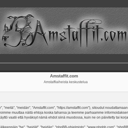
Amstaffit.com
Amstaffiaiheista keskustelua
, "meitä", "meidän", "Amstaffit.com", "https://amstaffit.com"), sitoudut noudattamaan
 Me voimme muuttaa näitä ehtoja koska tahansa ja teemme parhaamme informoidakse
äyttö vaatii että hyväksyt nämä ehdot siinä muodossa, kuin ne on päivitetty tai korja
keenpäin "he", "heidät", "heidän", "phpBB-ohjelmisto", "www.phpbb.com", "phpBB Gr