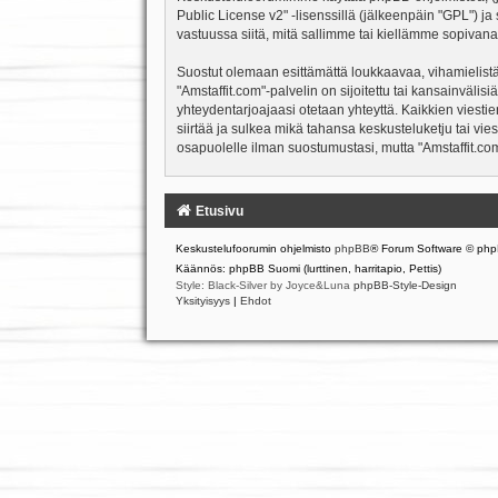
Public License v2
" -lisenssillä (jälkeenpäin "GPL") j
vastuussa siitä, mitä sallimme tai kiellämme sopivana
Suostut olemaan esittämättä loukkaavaa, vihamielistä
"Amstaffit.com"-palvelin on sijoitettu tai kansainvälisiä
yhteydentarjoajaasi otetaan yhteyttä. Kaikkien viesti
siirtää ja sulkea mikä tahansa keskusteluketju tai vie
osapuolelle ilman suostumustasi, mutta "Amstaffit.com
Etusivu
Keskustelufoorumin ohjelmisto
phpBB
® Forum Software © php
Käännös: phpBB Suomi (lurttinen, harritapio, Pettis)
Style: Black-Silver by Joyce&Luna
phpBB-Style-Design
Yksityisyys
|
Ehdot