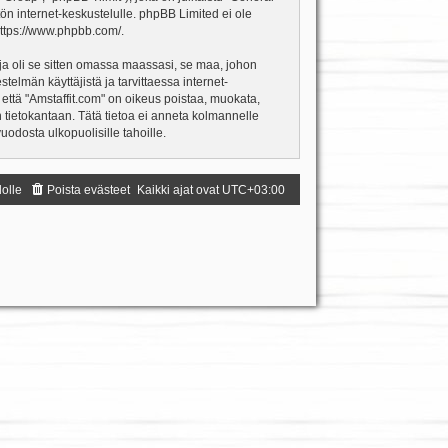
ön internet-keskustelulle. phpBB Limited ei ole
ttps://www.phpbb.com/
.
ja oli se sitten omassa maassasi, se maa, johon
estelmän käyttäjistä ja tarvittaessa internet-
 että "Amstaffit.com" on oikeus poistaa, muokata,
an tietokantaan. Tätä tietoa ei anneta kolmannelle
odosta ulkopuolisille tahoille.
dolle
Poista evästeet
Kaikki ajat ovat
UTC+03:00