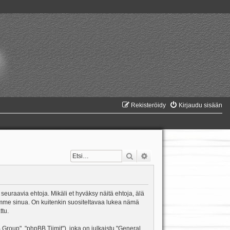
Rekisteröidy
Kirjaudu sisään
Etsi
Tarkennettu haku
 seuraavia ehtoja. Mikäli et hyväksy näitä ehtoja, älä
mme sinua. On kuitenkin suositeltavaa lukea nämä
ttu.
oup", "phpBB Tiimit"), joka on julkaistu "
General