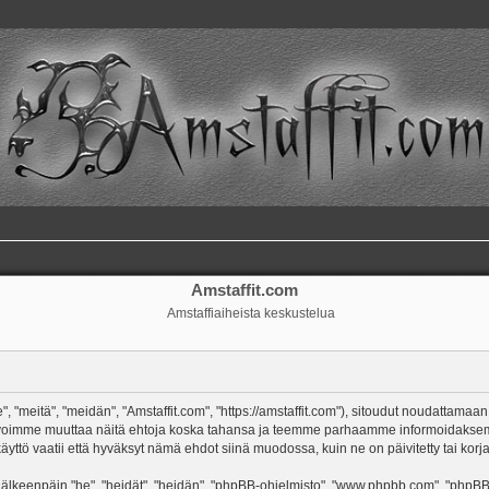
Amstaffit.com
Amstaffiaiheista keskustelua
, "meitä", "meidän", "Amstaffit.com", "https://amstaffit.com"), sitoudut noudattamaan
 Me voimme muuttaa näitä ehtoja koska tahansa ja teemme parhaamme informoidakse
äyttö vaatii että hyväksyt nämä ehdot siinä muodossa, kuin ne on päivitetty tai korja
keenpäin "he", "heidät", "heidän", "phpBB-ohjelmisto", "www.phpbb.com", "phpBB Gr