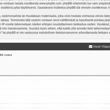
a se voidaan ladata osoitteesta
www.phpbb.com
. phpBB-ohjelmisto luo vain ympärist
 sisältönä ja/tai käytöksenä. Saadaksesi lisätietoa phpBB:stä vieraile osoitteessa:
h
, epämoraalista tai muutakaan materiaalia, joka voisi loukata voimassa olevia lake
 lakeja. Toimimalla tätä vastoin voidaan sinut välittömästi ja lopullisesti poistaa järj
en IP-osoite tallennetaan näiden ehtojen noudattamisen tarkkailua varten. Hyväksyt,
sti niin halutessamme. Suostut myös siihen, että kaikki yllä annettu tieto tallenneta
" tai phpBB ei ole vastuussa mahdollisen tietoturvamurron aiheuttamasta tietojen vu
Viesti Ylläpi
BB Limited