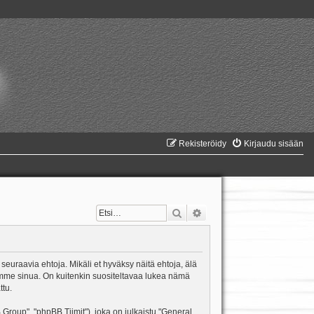
Rekisteröidy
Kirjaudu sisään
Etsi
Tarkennettu haku
 seuraavia ehtoja. Mikäli et hyväksy näitä ehtoja, älä
mme sinua. On kuitenkin suositeltavaa lukea nämä
ttu.
oup", "phpBB Tiimit"), joka on julkaistu "
General