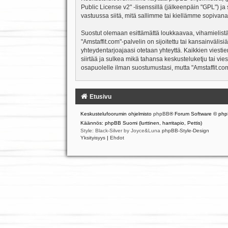
Public License v2
" -lisenssillä (jälkeenpäin "GPL") j
vastuussa siitä, mitä sallimme tai kiellämme sopivana
Suostut olemaan esittämättä loukkaavaa, vihamielistä
"Amstaffit.com"-palvelin on sijoitettu tai kansainvälisiä
yhteydentarjoajaasi otetaan yhteyttä. Kaikkien viesti
siirtää ja sulkea mikä tahansa keskusteluketju tai vie
osapuolelle ilman suostumustasi, mutta "Amstaffit.com
Etusivu
Keskustelufoorumin ohjelmisto
phpBB
® Forum Software © php
Käännös: phpBB Suomi (lurttinen, harritapio, Pettis)
Style: Black-Silver by Joyce&Luna
phpBB-Style-Design
Yksityisyys
|
Ehdot