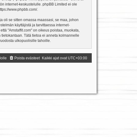
ön internet-keskustelulle. phpBB Limited ei ole
ttps://www.phpbb.com/
.
ja oli se sitten omassa maassasi, se maa, johon
estelmän käyttäjistä ja tarvittaessa internet-
 että "Amstaffit.com" on oikeus poistaa, muokata,
an tietokantaan. Tätä tietoa ei anneta kolmannelle
odosta ulkopuolisille tahoille.
dolle
Poista evästeet
Kaikki ajat ovat
UTC+03:00