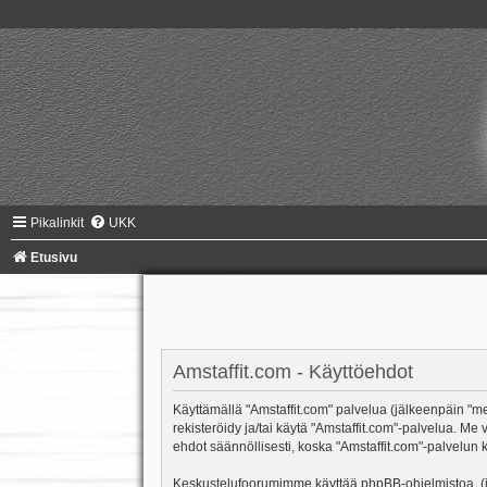
Pikalinkit
UKK
Etusivu
Amstaffit.com - Käyttöehdot
Käyttämällä "Amstaffit.com" palvelua (jälkeenpäin "me"
rekisteröidy ja/tai käytä "Amstaffit.com"-palvelua.
ehdot säännöllisesti, koska "Amstaffit.com"-palvelun k
Keskustelufoorumimme käyttää phpBB-ohjelmistoa, (jäl