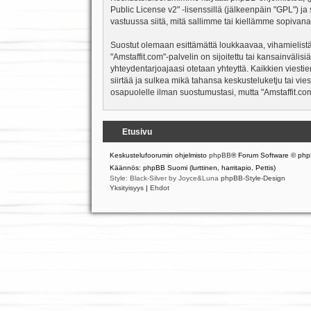
Public License v2
" -lisenssillä (jälkeenpäin "GPL") j
vastuussa siitä, mitä sallimme tai kiellämme sopivana
Suostut olemaan esittämättä loukkaavaa, vihamielistä
"Amstaffit.com"-palvelin on sijoitettu tai kansainvälisiä
yhteydentarjoajaasi otetaan yhteyttä. Kaikkien viesti
siirtää ja sulkea mikä tahansa keskusteluketju tai vie
osapuolelle ilman suostumustasi, mutta "Amstaffit.com
Etusivu
Keskustelufoorumin ohjelmisto
phpBB
® Forum Software © php
Käännös: phpBB Suomi (lurttinen, harritapio, Pettis)
Style: Black-Silver by Joyce&Luna
phpBB-Style-Design
Yksityisyys
|
Ehdot