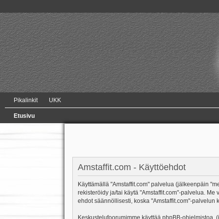
Pikalinkit
UKK
Etusivu
Amstaffit.com - Käyttöehdot
Käyttämällä "Amstaffit.com" palvelua (jälkeenpäin "me"
rekisteröidy ja/tai käytä "Amstaffit.com"-palvelua.
ehdot säännöllisesti, koska "Amstaffit.com"-palvelun k
Keskustelufoorumimme käyttää phpBB-ohjelmistoa, (jäl