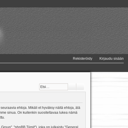
Rekisteröidy
Kirjaudu sisään
Etsi
Tarkennettu haku
 seuraavia ehtoja. Mikäli et hyväksy näitä ehtoja, älä
mme sinua. On kuitenkin suositeltavaa lukea nämä
ttu.
oup", "phpBB Tiimit"), joka on julkaistu "
General