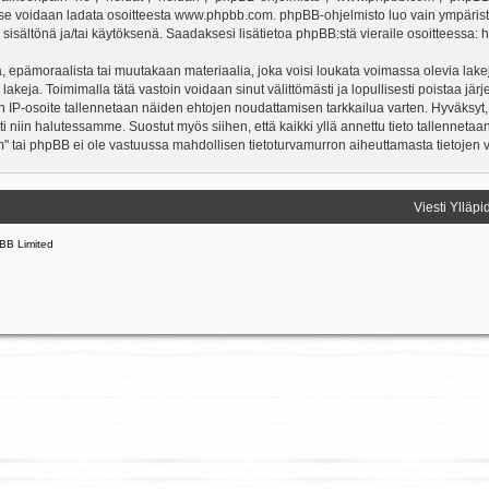
a se voidaan ladata osoitteesta
www.phpbb.com
. phpBB-ohjelmisto luo vain ympärist
 sisältönä ja/tai käytöksenä. Saadaksesi lisätietoa phpBB:stä vieraile osoitteessa:
h
, epämoraalista tai muutakaan materiaalia, joka voisi loukata voimassa olevia lake
 lakeja. Toimimalla tätä vastoin voidaan sinut välittömästi ja lopullisesti poistaa järj
en IP-osoite tallennetaan näiden ehtojen noudattamisen tarkkailua varten. Hyväksyt,
sti niin halutessamme. Suostut myös siihen, että kaikki yllä annettu tieto tallenneta
" tai phpBB ei ole vastuussa mahdollisen tietoturvamurron aiheuttamasta tietojen vu
Viesti Ylläpi
BB Limited