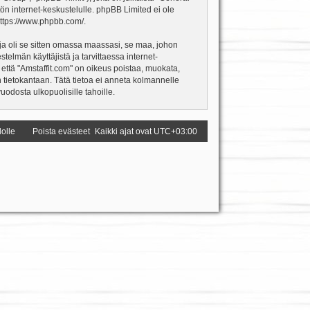
ön internet-keskustelulle. phpBB Limited ei ole
ttps://www.phpbb.com/
.
ja oli se sitten omassa maassasi, se maa, johon
estelmän käyttäjistä ja tarvittaessa internet-
 että "Amstaffit.com" on oikeus poistaa, muokata,
an tietokantaan. Tätä tietoa ei anneta kolmannelle
odosta ulkopuolisille tahoille.
dolle
Poista evästeet
Kaikki ajat ovat
UTC+03:00