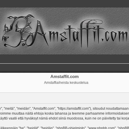
Amstaffit.com
Amstaffiaiheista keskustelua
, "meitä", "meidän", "Amstaffit.com", "https://amstaffit.com"), sitoudut noudattamaan
 Me voimme muuttaa näitä ehtoja koska tahansa ja teemme parhaamme informoidakse
äyttö vaatii että hyväksyt nämä ehdot siinä muodossa, kuin ne on päivitetty tai korja
keenpäin "he", "heidät", "heidän", "phpBB-ohjelmisto", "www.phpbb.com", "phpBB Gr