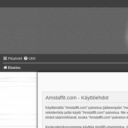
Pikalinkit
UKK
Etusivu
Amstaffit.com - Käyttöehdot
Käyttämällä "Amstaffit.com" palvelua (jälkeenpäin "me"
rekisteröidy ja/tai käytä "Amstaffit.com"-palvelua.
ehdot säännöllisesti, koska "Amstaffit.com"-palvelun k
Keskustelufoorumimme käyttää phpBB-ohjelmistoa, (jäl