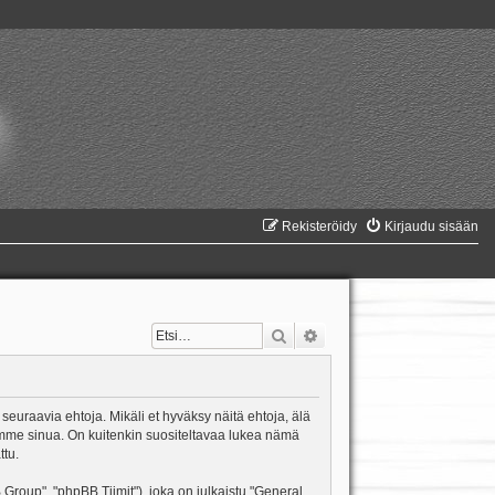
Rekisteröidy
Kirjaudu sisään
Etsi
Tarkennettu haku
 seuraavia ehtoja. Mikäli et hyväksy näitä ehtoja, älä
mme sinua. On kuitenkin suositeltavaa lukea nämä
ttu.
oup", "phpBB Tiimit"), joka on julkaistu "
General