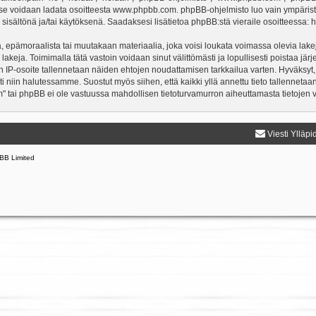
a se voidaan ladata osoitteesta
www.phpbb.com
. phpBB-ohjelmisto luo vain ympärist
 sisältönä ja/tai käytöksenä. Saadaksesi lisätietoa phpBB:stä vieraile osoitteessa:
h
, epämoraalista tai muutakaan materiaalia, joka voisi loukata voimassa olevia lake
 lakeja. Toimimalla tätä vastoin voidaan sinut välittömästi ja lopullisesti poistaa järj
en IP-osoite tallennetaan näiden ehtojen noudattamisen tarkkailua varten. Hyväksyt,
sti niin halutessamme. Suostut myös siihen, että kaikki yllä annettu tieto tallenneta
" tai phpBB ei ole vastuussa mahdollisen tietoturvamurron aiheuttamasta tietojen vu
Viesti Ylläpi
BB Limited