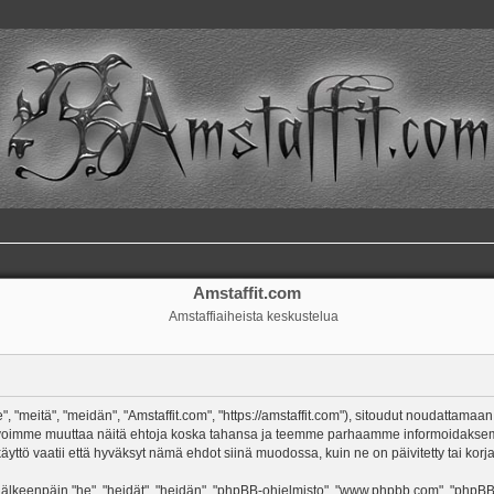
Amstaffit.com
Amstaffiaiheista keskustelua
, "meitä", "meidän", "Amstaffit.com", "https://amstaffit.com"), sitoudut noudattamaan
 Me voimme muuttaa näitä ehtoja koska tahansa ja teemme parhaamme informoidakse
äyttö vaatii että hyväksyt nämä ehdot siinä muodossa, kuin ne on päivitetty tai korja
keenpäin "he", "heidät", "heidän", "phpBB-ohjelmisto", "www.phpbb.com", "phpBB Gr