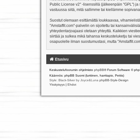
Public License v2
" -lisenssillä (jälkeenpäin "GPL") j
vastuussa siitä, mitä sallimme tai kiellämme sopivana
Suostut olemaan esittämättä loukkaavaa, vihamielistä
"Amstaffit.com"-palvelin on sijoitettu tai kansainvälisiä
yhteydentarjoajaasi otetaan yhteyttä. Kaikkien viesti
siirtää ja sulkea mikä tahansa keskusteluketju tai vie
osapuolelle ilman suostumustasi, mutta "Amstaffit.com
Etusivu
Keskustelufoorumin ohjelmisto
phpBB
® Forum Software © php
Käännös: phpBB Suomi (lurttinen, harritapio, Pettis)
Style: Black-Silver by Joyce&Luna
phpBB-Style-Design
Yksityisyys
|
Ehdot