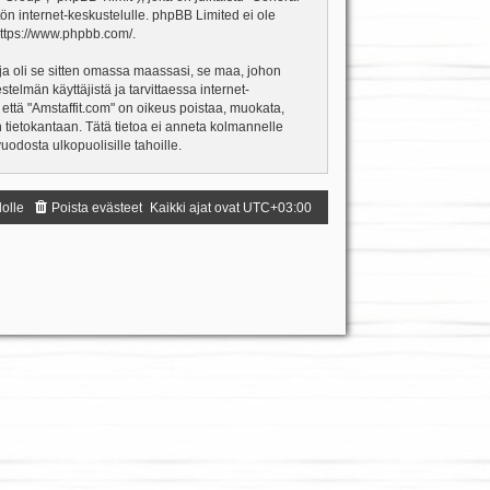
ön internet-keskustelulle. phpBB Limited ei ole
ttps://www.phpbb.com/
.
ja oli se sitten omassa maassasi, se maa, johon
estelmän käyttäjistä ja tarvittaessa internet-
 että "Amstaffit.com" on oikeus poistaa, muokata,
an tietokantaan. Tätä tietoa ei anneta kolmannelle
odosta ulkopuolisille tahoille.
dolle
Poista evästeet
Kaikki ajat ovat
UTC+03:00