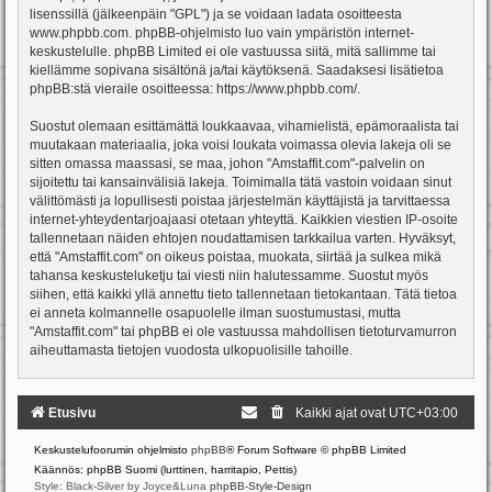
lisenssillä (jälkeenpäin "GPL") ja se voidaan ladata osoitteesta
www.phpbb.com
. phpBB-ohjelmisto luo vain ympäristön internet-
keskustelulle. phpBB Limited ei ole vastuussa siitä, mitä sallimme tai
kiellämme sopivana sisältönä ja/tai käytöksenä. Saadaksesi lisätietoa
phpBB:stä vieraile osoitteessa:
https://www.phpbb.com/
.
Suostut olemaan esittämättä loukkaavaa, vihamielistä, epämoraalista tai
muutakaan materiaalia, joka voisi loukata voimassa olevia lakeja oli se
sitten omassa maassasi, se maa, johon "Amstaffit.com"-palvelin on
sijoitettu tai kansainvälisiä lakeja. Toimimalla tätä vastoin voidaan sinut
välittömästi ja lopullisesti poistaa järjestelmän käyttäjistä ja tarvittaessa
internet-yhteydentarjoajaasi otetaan yhteyttä. Kaikkien viestien IP-osoite
tallennetaan näiden ehtojen noudattamisen tarkkailua varten. Hyväksyt,
että "Amstaffit.com" on oikeus poistaa, muokata, siirtää ja sulkea mikä
tahansa keskusteluketju tai viesti niin halutessamme. Suostut myös
siihen, että kaikki yllä annettu tieto tallennetaan tietokantaan. Tätä tietoa
ei anneta kolmannelle osapuolelle ilman suostumustasi, mutta
"Amstaffit.com" tai phpBB ei ole vastuussa mahdollisen tietoturvamurron
aiheuttamasta tietojen vuodosta ulkopuolisille tahoille.
Etusivu
Kaikki ajat ovat
UTC+03:00
Keskustelufoorumin ohjelmisto
phpBB
® Forum Software © phpBB Limited
Käännös: phpBB Suomi (lurttinen, harritapio, Pettis)
Style: Black-Silver by Joyce&Luna
phpBB-Style-Design