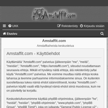
UKK
Rekisteröidy
Kirjaudu sisään
E
Etusivu
t
Amstaffit.com
Amstaffiaiheista keskustelua
s
i
Amstaffit.com - Käyttöehdot
Käyttämällä "Amstaffit.com" palvelua (jälkeenpäin "me", "meitä",
"meidän", "Amstaffit.com", "https://amstaffit.com"), sitoudut noudattamaan
seuraavia ehtoja. Mikäli et hyväksy näitä ehtoja, älä rekisteröidy ja/tai
käytä "Amstaffit.com"-palvelua. Me voimme muuttaa näitä ehtoja koska
tahansa ja teemme parhaamme informoidaksemme sinua. On kuitenkin
suositeltavaa lukea nämä ehdot säännöllisesti, koska "Amstaffit.com"-
palvelun käyttö vaatii että hyväksyt nämä ehdot siinä muodossa, kuin ne
on päivitetty tai korjattu.
Keskustelufoorumimme käyttää phpBB-ohjelmistoa, (jälkeenpäin "he",
"heidät", "heidän", "phpBB-ohjelmisto", "www.phpbb.com", "phpBB
Group", "phpBB Tiimit"), joka on julkaistu "
General Public License v2
" -