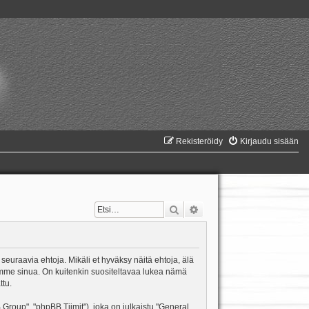
Rekisteröidy
Kirjaudu sisään
Etsi
Tarkennettu haku
 seuraavia ehtoja. Mikäli et hyväksy näitä ehtoja, älä
mme sinua. On kuitenkin suositeltavaa lukea nämä
ttu.
oup", "phpBB Tiimit"), joka on julkaistu "
General