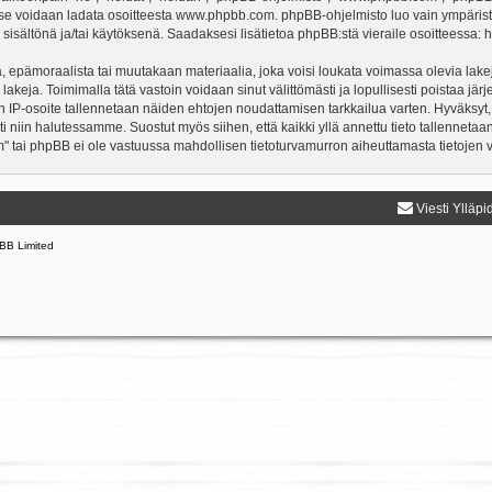
a se voidaan ladata osoitteesta
www.phpbb.com
. phpBB-ohjelmisto luo vain ympärist
 sisältönä ja/tai käytöksenä. Saadaksesi lisätietoa phpBB:stä vieraile osoitteessa:
h
, epämoraalista tai muutakaan materiaalia, joka voisi loukata voimassa olevia lake
 lakeja. Toimimalla tätä vastoin voidaan sinut välittömästi ja lopullisesti poistaa järj
en IP-osoite tallennetaan näiden ehtojen noudattamisen tarkkailua varten. Hyväksyt,
sti niin halutessamme. Suostut myös siihen, että kaikki yllä annettu tieto tallenneta
" tai phpBB ei ole vastuussa mahdollisen tietoturvamurron aiheuttamasta tietojen vu
Viesti Ylläpi
BB Limited