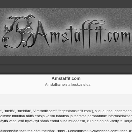
Amstaffit.com
Amstaffiaiheista keskustelua
, "meitä", "meidän", "Amstaffit.com", "https://amstaffit.com"), sitoudut noudattamaan
 Me voimme muuttaa näitä ehtoja koska tahansa ja teemme parhaamme informoidakse
äyttö vaatii että hyväksyt nämä ehdot siinä muodossa, kuin ne on päivitetty tai korja
keenpäin "he", "heidät", "heidän", "phpBB-ohjelmisto", "www.phpbb.com", "phpBB Gr