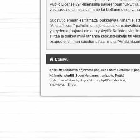
Public License v2
" -lisenssillä (jälkeenpäin "GPL") j
vastuussa siitä, mitä sallimme tai kiellämme sopivana
Suostut olemaan esittämättä loukkaavaa, vihamielistä
"Amstaffit.com"-palvelin on sijoitettu tai kansainvälisiä
yhteydentarjoajaasi otetaan yhteyttä. Kaikkien viesti
siirtää ja sulkea mikä tahansa keskusteluketju tai vie
osapuolelle ilman suostumustasi, mutta "Amstaffit.com
Etusivu
Keskustelufoorumin ohjelmisto
phpBB
® Forum Software © php
Käännös: phpBB Suomi (lurttinen, harritapio, Pettis)
Style: Black-Silver by Joyce&Luna
phpBB-Style-Design
Yksityisyys
|
Ehdot