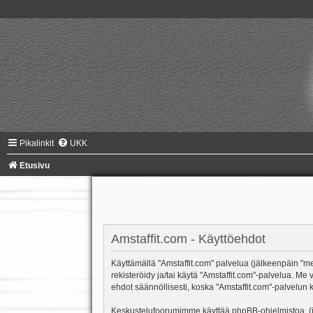
Pikalinkit
UKK
Etusivu
Amstaffit.com - Käyttöehdot
Käyttämällä "Amstaffit.com" palvelua (jälkeenpäin "me"
rekisteröidy ja/tai käytä "Amstaffit.com"-palvelua.
ehdot säännöllisesti, koska "Amstaffit.com"-palvelun k
Keskustelufoorumimme käyttää phpBB-ohjelmistoa, (jäl