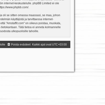
ön internet-keskustelulle. phpBB Limited ei ole
ttps://www.phpbb.com/
.
ja oli se sitten omassa maassasi, se maa, johon
estelmän käyttäjistä ja tarvittaessa internet-
 että "Amstaffit.com" on oikeus poistaa, muokata,
an tietokantaan. Tätä tietoa ei anneta kolmannelle
odosta ulkopuolisille tahoille.
dolle
Poista evästeet
Kaikki ajat ovat
UTC+03:00