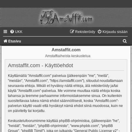
UKK
Rekisteröidy
Kirjaudu sisään
E
Etusivu
t
Amstaffit.com
Amstaffiaiheista keskustelua
s
i
Amstaffit.com - Käyttöehdot
Käyttämällä "Amstaffit.com" palvelua (jälkeenpäin "me", "meitä",
"meidän", "Amstaffit.com", "https://amstaffit.com"), sitoudut noudattamaan
seuraavia ehtoja. Mikäli et hyväksy näitä ehtoja, älä rekisteröidy ja/tai
käytä "Amstaffit.com"-palvelua. Me voimme muuttaa näitä ehtoja koska
tahansa ja teemme parhaamme informoidaksemme sinua. On kuitenkin
suositeltavaa lukea nämä ehdot säännöllisesti, koska "Amstaffit.com"-
palvelun käyttö vaatii että hyväksyt nämä ehdot siinä muodossa, kuin ne
on päivitetty tai korjattu.
Keskustelufoorumimme käyttää phpBB-ohjelmistoa, (jälkeenpäin "he",
"heidät", "heidän", "phpBB-ohjelmisto", "www.phpbb.com", "phpBB
Group", "phpBB Tiimit"), joka on julkaistu "
General Public License v2
" -