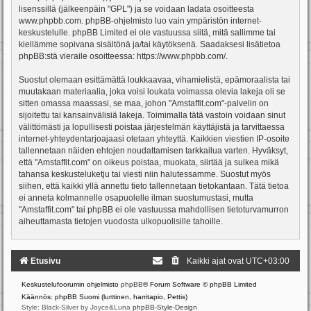
lisenssillä (jälkeenpäin "GPL") ja se voidaan ladata osoitteesta
www.phpbb.com
. phpBB-ohjelmisto luo vain ympäristön internet-
keskustelulle. phpBB Limited ei ole vastuussa siitä, mitä sallimme tai
kiellämme sopivana sisältönä ja/tai käytöksenä. Saadaksesi lisätietoa
phpBB:stä vieraile osoitteessa:
https://www.phpbb.com/
.
Suostut olemaan esittämättä loukkaavaa, vihamielistä, epämoraalista tai
muutakaan materiaalia, joka voisi loukata voimassa olevia lakeja oli se
sitten omassa maassasi, se maa, johon "Amstaffit.com"-palvelin on
sijoitettu tai kansainvälisiä lakeja. Toimimalla tätä vastoin voidaan sinut
välittömästi ja lopullisesti poistaa järjestelmän käyttäjistä ja tarvittaessa
internet-yhteydentarjoajaasi otetaan yhteyttä. Kaikkien viestien IP-osoite
tallennetaan näiden ehtojen noudattamisen tarkkailua varten. Hyväksyt,
että "Amstaffit.com" on oikeus poistaa, muokata, siirtää ja sulkea mikä
tahansa keskusteluketju tai viesti niin halutessamme. Suostut myös
siihen, että kaikki yllä annettu tieto tallennetaan tietokantaan. Tätä tietoa
ei anneta kolmannelle osapuolelle ilman suostumustasi, mutta
"Amstaffit.com" tai phpBB ei ole vastuussa mahdollisen tietoturvamurron
aiheuttamasta tietojen vuodosta ulkopuolisille tahoille.
Etusivu
Kaikki ajat ovat
UTC+03:00
Keskustelufoorumin ohjelmisto
phpBB
® Forum Software © phpBB Limited
Käännös: phpBB Suomi (lurttinen, harritapio, Pettis)
Style: Black-Silver by Joyce&Luna
phpBB-Style-Design