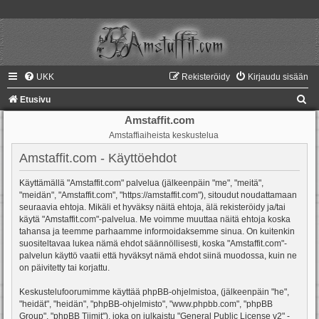
UKK
Rekisteröidy
Kirjaudu sisään
E
Etusivu
t
Amstaffit.com
Amstaffiaiheista keskustelua
s
i
Amstaffit.com - Käyttöehdot
Käyttämällä "Amstaffit.com" palvelua (jälkeenpäin "me", "meitä",
"meidän", "Amstaffit.com", "https://amstaffit.com"), sitoudut noudattamaan
seuraavia ehtoja. Mikäli et hyväksy näitä ehtoja, älä rekisteröidy ja/tai
käytä "Amstaffit.com"-palvelua. Me voimme muuttaa näitä ehtoja koska
tahansa ja teemme parhaamme informoidaksemme sinua. On kuitenkin
suositeltavaa lukea nämä ehdot säännöllisesti, koska "Amstaffit.com"-
palvelun käyttö vaatii että hyväksyt nämä ehdot siinä muodossa, kuin ne
on päivitetty tai korjattu.
Keskustelufoorumimme käyttää phpBB-ohjelmistoa, (jälkeenpäin "he",
"heidät", "heidän", "phpBB-ohjelmisto", "www.phpbb.com", "phpBB
Group", "phpBB Tiimit"), joka on julkaistu "
General Public License v2
" -