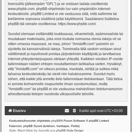
lisenssillä (jälkeenpäin "GPL") ja se voidaan ladata osoitteesta
www.phpbb.com
. phpBB-ohjelmisto luo vain ympäristön internet-
keskustelulle. phpBB Limited ei ole vastuussa siitä, mitä sallimme tai
kiellämme sopivana sisältönä ja/tai käytöksenä. Saadaksesi lisätietoa
phpBB:stä vieraile osoitteessa:
https://www.phpbb.com/
.
Suostut olemaan esittämättä loukkaavaa, vihamielistä, epämoraalista tai
muutakaan materiaalia, joka voisi loukata voimassa olevia lakeja oli se
sitten omassa maassasi, se maa, johon "Amstaffit.com"-palvelin on
sijoitettu tai kansainvälisiä lakeja. Toimimalla tätä vastoin voidaan sinut
välittömästi ja lopullisesti poistaa järjestelmän käyttäjistä ja tarvittaessa
internet-yhteydentarjoajaasi otetaan yhteyttä. Kaikkien viestien IP-osoite
tallennetaan näiden ehtojen noudattamisen tarkkailua varten. Hyväksyt,
että "Amstaffit.com" on oikeus poistaa, muokata, siirtää ja sulkea mikä
tahansa keskusteluketju tai viesti niin halutessamme. Suostut myös
siihen, että kaikki yllä annettu tieto tallennetaan tietokantaan. Tätä tietoa
ei anneta kolmannelle osapuolelle ilman suostumustasi, mutta
"Amstaffit.com" tai phpBB ei ole vastuussa mahdollisen tietoturvamurron
aiheuttamasta tietojen vuodosta ulkopuolisille tahoille.
Etusivu
Kaikki ajat ovat
UTC+03:00
Keskustelufoorumin ohjelmisto
phpBB
® Forum Software © phpBB Limited
Käännös: phpBB Suomi (lurttinen, harritapio, Pettis)
Style: Black-Silver by Joyce&Luna
phpBB-Style-Design