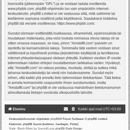
lisenssillä (jälkeenpäin "GPL") ja se voidaan ladata osoitteesta
www.phpbb.com
. phpBB-ohjelmisto luo vain ympäristön internet-
keskustelulle. phpBB Limited ei ole vastuussa siitä, mitä sallimme tai
kiellämme sopivana sisältönä ja/tai käytöksenä. Saadaksesi lisätietoa
phpBB:stä vieraile osoitteessa:
https://www.phpbb.com/
.
Suostut olemaan esittämättä loukkaavaa, vihamielistä, epämoraalista tai
muutakaan materiaalia, joka voisi loukata voimassa olevia lakeja oli se
sitten omassa maassasi, se maa, johon "Amstaffit.com"-palvelin on
sijoitettu tai kansainvälisiä lakeja. Toimimalla tätä vastoin voidaan sinut
välittömästi ja lopullisesti poistaa järjestelmän käyttäjistä ja tarvittaessa
internet-yhteydentarjoajaasi otetaan yhteyttä. Kaikkien viestien IP-osoite
tallennetaan näiden ehtojen noudattamisen tarkkailua varten. Hyväksyt,
että "Amstaffit.com" on oikeus poistaa, muokata, siirtää ja sulkea mikä
tahansa keskusteluketju tai viesti niin halutessamme. Suostut myös
siihen, että kaikki yllä annettu tieto tallennetaan tietokantaan. Tätä tietoa
ei anneta kolmannelle osapuolelle ilman suostumustasi, mutta
"Amstaffit.com" tai phpBB ei ole vastuussa mahdollisen tietoturvamurron
aiheuttamasta tietojen vuodosta ulkopuolisille tahoille.
Etusivu
Kaikki ajat ovat
UTC+03:00
Keskustelufoorumin ohjelmisto
phpBB
® Forum Software © phpBB Limited
Käännös: phpBB Suomi (lurttinen, harritapio, Pettis)
Style: Black-Silver by Joyce&Luna
phpBB-Style-Design