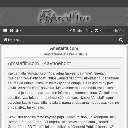
UKK
Rekisteröidy
Kirjaudu sisään
E
Etusivu
t
Amstaffit.com
Amstaffiaiheista keskustelua
s
i
Amstaffit.com - Käyttöehdot
Käyttämällä "Amstaffit.com" palvelua (jälkeenpäin "me", "meitä",
"meidän", "Amstaffit.com", "https://amstaffit.com"), sitoudut noudattamaan
seuraavia ehtoja. Mikäli et hyväksy näitä ehtoja, älä rekisteröidy ja/tai
käytä "Amstaffit.com"-palvelua. Me voimme muuttaa näitä ehtoja koska
tahansa ja teemme parhaamme informoidaksemme sinua. On kuitenkin
suositeltavaa lukea nämä ehdot säännöllisesti, koska "Amstaffit.com"-
palvelun käyttö vaatii että hyväksyt nämä ehdot siinä muodossa, kuin ne
on päivitetty tai korjattu.
Keskustelufoorumimme käyttää phpBB-ohjelmistoa, (jälkeenpäin "he",
"heidät", "heidän", "phpBB-ohjelmisto", "www.phpbb.com", "phpBB
Group", "phpBB Tiimit"), joka on julkaistu "
General Public License v2
" -