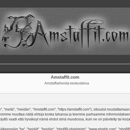
Amstaffit.com
Amstaffiaiheista keskustelua
, "meitä", "meidän", "Amstaffit.com", "https://amstaffit.com"), sitoudut noudattamaan
 Me voimme muuttaa näitä ehtoja koska tahansa ja teemme parhaamme informoidakse
äyttö vaatii että hyväksyt nämä ehdot siinä muodossa, kuin ne on päivitetty tai korja
keenpäin "he", "heidät", "heidän", "phpBB-ohjelmisto", "www.phpbb.com", "phpBB Gr