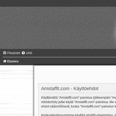
Pikalinkit
UKK
Etusivu
Amstaffit.com - Käyttöehdot
Käyttämällä "Amstaffit.com" palvelua (jälkeenpäin "me"
rekisteröidy ja/tai käytä "Amstaffit.com"-palvelua.
ehdot säännöllisesti, koska "Amstaffit.com"-palvelun k
Keskustelufoorumimme käyttää phpBB-ohjelmistoa, (jäl