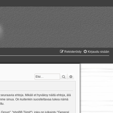
Rekisteröidy
Kirjaudu sisään
Etsi
Tarkennettu haku
 seuraavia ehtoja. Mikäli et hyväksy näitä ehtoja, älä
mme sinua. On kuitenkin suositeltavaa lukea nämä
ttu.
oup", "phpBB Tiimit"), joka on julkaistu "
General