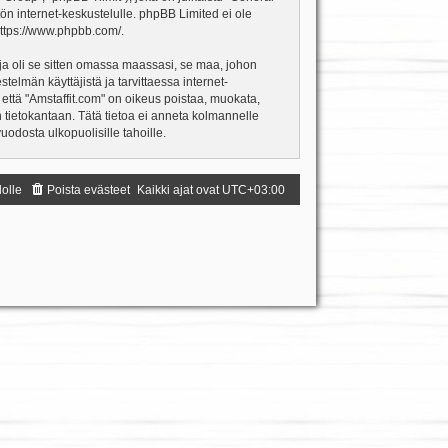
ön internet-keskustelulle. phpBB Limited ei ole
ttps://www.phpbb.com/
.
ja oli se sitten omassa maassasi, se maa, johon
estelmän käyttäjistä ja tarvittaessa internet-
 että "Amstaffit.com" on oikeus poistaa, muokata,
an tietokantaan. Tätä tietoa ei anneta kolmannelle
odosta ulkopuolisille tahoille.
dolle
Poista evästeet
Kaikki ajat ovat
UTC+03:00