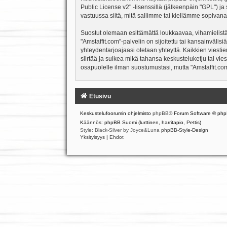
Public License v2
" -lisenssillä (jälkeenpäin "GPL") j
vastuussa siitä, mitä sallimme tai kiellämme sopivana
Suostut olemaan esittämättä loukkaavaa, vihamielistä
"Amstaffit.com"-palvelin on sijoitettu tai kansainvälisiä
yhteydentarjoajaasi otetaan yhteyttä. Kaikkien viesti
siirtää ja sulkea mikä tahansa keskusteluketju tai vie
osapuolelle ilman suostumustasi, mutta "Amstaffit.com
Etusivu
Keskustelufoorumin ohjelmisto
phpBB
® Forum Software © php
Käännös: phpBB Suomi (lurttinen, harritapio, Pettis)
Style: Black-Silver by Joyce&Luna
phpBB-Style-Design
Yksityisyys
|
Ehdot