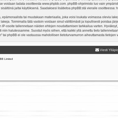
a se voidaan ladata osoitteesta
www.phpbb.com
. phpBB-ohjelmisto luo vain ympärist
 sisältönä ja/tai käytöksenä. Saadaksesi lisätietoa phpBB:stä vieraile osoitteessa:
h
, epämoraalista tai muutakaan materiaalia, joka voisi loukata voimassa olevia lake
 lakeja. Toimimalla tätä vastoin voidaan sinut välittömästi ja lopullisesti poistaa järj
en IP-osoite tallennetaan näiden ehtojen noudattamisen tarkkailua varten. Hyväksyt,
sti niin halutessamme. Suostut myös siihen, että kaikki yllä annettu tieto tallenneta
" tai phpBB ei ole vastuussa mahdollisen tietoturvamurron aiheuttamasta tietojen vu
Viesti Ylläpi
BB Limited