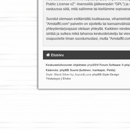
Public License v2
" -lisenssillä (jälkeenpäin "GPL") j
vastuussa siitä, mitä sallimme tai kiellämme sopivana
Suostut olemaan esittämättä loukkaavaa, vihamielistä
"Amstaffit.com"-palvelin on sijoitettu tai kansainvälisiä
yhteydentarjoajaasi otetaan yhteyttä. Kaikkien viesti
siirtää ja sulkea mikä tahansa keskusteluketju tai vie
osapuolelle ilman suostumustasi, mutta "Amstaffit.com
Etusivu
Keskustelufoorumin ohjelmisto
phpBB
® Forum Software © php
Käännös: phpBB Suomi (lurttinen, harritapio, Pettis)
Style: Black-Silver by Joyce&Luna
phpBB-Style-Design
Yksityisyys
|
Ehdot