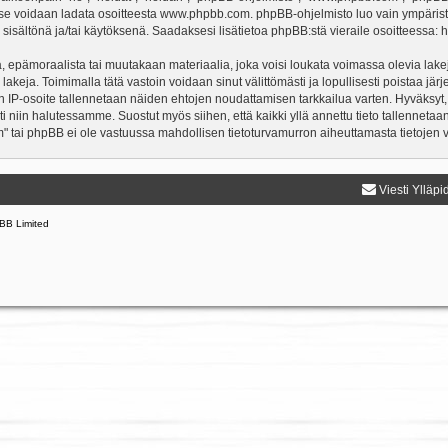
a se voidaan ladata osoitteesta
www.phpbb.com
. phpBB-ohjelmisto luo vain ympärist
 sisältönä ja/tai käytöksenä. Saadaksesi lisätietoa phpBB:stä vieraile osoitteessa:
h
, epämoraalista tai muutakaan materiaalia, joka voisi loukata voimassa olevia lake
 lakeja. Toimimalla tätä vastoin voidaan sinut välittömästi ja lopullisesti poistaa järj
en IP-osoite tallennetaan näiden ehtojen noudattamisen tarkkailua varten. Hyväksyt,
sti niin halutessamme. Suostut myös siihen, että kaikki yllä annettu tieto tallenneta
" tai phpBB ei ole vastuussa mahdollisen tietoturvamurron aiheuttamasta tietojen vu
Viesti Ylläpi
BB Limited