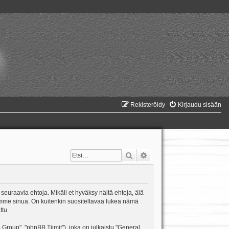
Rekisteröidy
Kirjaudu sisään
Etsi
Tarkennettu haku
 seuraavia ehtoja. Mikäli et hyväksy näitä ehtoja, älä
mme sinua. On kuitenkin suositeltavaa lukea nämä
ttu.
oup", "phpBB Tiimit"), joka on julkaistu "
General