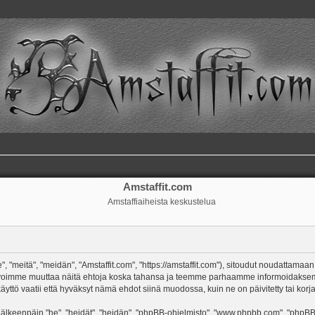
Amstaffit.com
Amstaffiaiheista keskustelua
, "meitä", "meidän", "Amstaffit.com", "https://amstaffit.com"), sitoudut noudattamaan
 Me voimme muuttaa näitä ehtoja koska tahansa ja teemme parhaamme informoidakse
äyttö vaatii että hyväksyt nämä ehdot siinä muodossa, kuin ne on päivitetty tai korja
keenpäin "he", "heidät", "heidän", "phpBB-ohjelmisto", "www.phpbb.com", "phpBB Gr