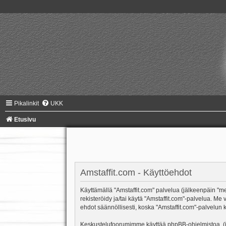
Pikalinkit
UKK
Etusivu
Amstaffit.com - Käyttöehdot
Käyttämällä "Amstaffit.com" palvelua (jälkeenpäin "me"
rekisteröidy ja/tai käytä "Amstaffit.com"-palvelua.
ehdot säännöllisesti, koska "Amstaffit.com"-palvelun k
Keskustelufoorumimme käyttää phpBB-ohjelmistoa, (jäl