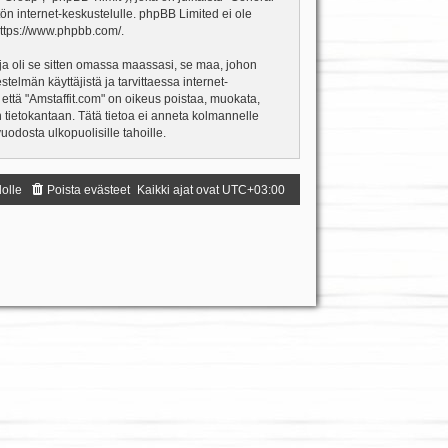
ön internet-keskustelulle. phpBB Limited ei ole
ttps://www.phpbb.com/
.
ja oli se sitten omassa maassasi, se maa, johon
estelmän käyttäjistä ja tarvittaessa internet-
 että "Amstaffit.com" on oikeus poistaa, muokata,
an tietokantaan. Tätä tietoa ei anneta kolmannelle
odosta ulkopuolisille tahoille.
dolle
Poista evästeet
Kaikki ajat ovat
UTC+03:00