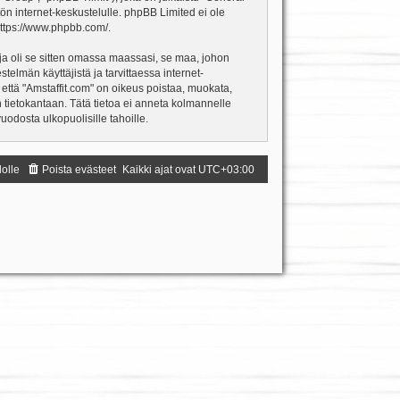
ön internet-keskustelulle. phpBB Limited ei ole
ttps://www.phpbb.com/
.
ja oli se sitten omassa maassasi, se maa, johon
estelmän käyttäjistä ja tarvittaessa internet-
 että "Amstaffit.com" on oikeus poistaa, muokata,
an tietokantaan. Tätä tietoa ei anneta kolmannelle
odosta ulkopuolisille tahoille.
dolle
Poista evästeet
Kaikki ajat ovat
UTC+03:00