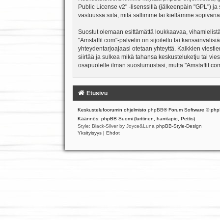
Public License v2
" -lisenssillä (jälkeenpäin "GPL") j
vastuussa siitä, mitä sallimme tai kiellämme sopivana
Suostut olemaan esittämättä loukkaavaa, vihamielistä
"Amstaffit.com"-palvelin on sijoitettu tai kansainvälisiä
yhteydentarjoajaasi otetaan yhteyttä. Kaikkien viesti
siirtää ja sulkea mikä tahansa keskusteluketju tai vie
osapuolelle ilman suostumustasi, mutta "Amstaffit.com
Etusivu
Keskustelufoorumin ohjelmisto
phpBB
® Forum Software © php
Käännös: phpBB Suomi (lurttinen, harritapio, Pettis)
Style: Black-Silver by Joyce&Luna
phpBB-Style-Design
Yksityisyys
|
Ehdot