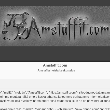
Amstaffit.com
Amstaffiaiheista keskustelua
, "meitä", "meidän", "Amstaffit.com", "https://amstaffit.com"), sitoudut noudattamaan
 Me voimme muuttaa näitä ehtoja koska tahansa ja teemme parhaamme informoidakse
äyttö vaatii että hyväksyt nämä ehdot siinä muodossa, kuin ne on päivitetty tai korja
keenpäin "he", "heidät", "heidän", "phpBB-ohjelmisto", "www.phpbb.com", "phpBB Gr