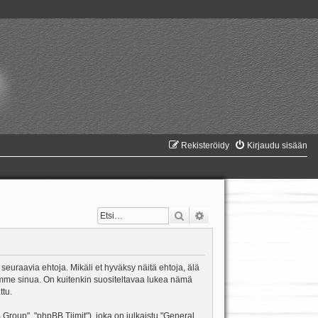
Rekisteröidy
Kirjaudu sisään
Etsi
Tarkennettu haku
 seuraavia ehtoja. Mikäli et hyväksy näitä ehtoja, älä
mme sinua. On kuitenkin suositeltavaa lukea nämä
ttu.
oup", "phpBB Tiimit"), joka on julkaistu "
General