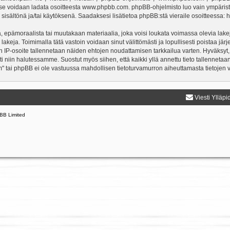
a se voidaan ladata osoitteesta
www.phpbb.com
. phpBB-ohjelmisto luo vain ympärist
 sisältönä ja/tai käytöksenä. Saadaksesi lisätietoa phpBB:stä vieraile osoitteessa:
h
, epämoraalista tai muutakaan materiaalia, joka voisi loukata voimassa olevia lake
 lakeja. Toimimalla tätä vastoin voidaan sinut välittömästi ja lopullisesti poistaa järj
en IP-osoite tallennetaan näiden ehtojen noudattamisen tarkkailua varten. Hyväksyt,
sti niin halutessamme. Suostut myös siihen, että kaikki yllä annettu tieto tallenneta
" tai phpBB ei ole vastuussa mahdollisen tietoturvamurron aiheuttamasta tietojen vu
Viesti Ylläpi
BB Limited