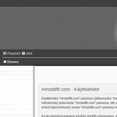
Pikalinkit
UKK
Etusivu
Amstaffit.com - Käyttöehdot
Käyttämällä "Amstaffit.com" palvelua (jälkeenpäin "me"
rekisteröidy ja/tai käytä "Amstaffit.com"-palvelua.
ehdot säännöllisesti, koska "Amstaffit.com"-palvelun k
Keskustelufoorumimme käyttää phpBB-ohjelmistoa, (jäl