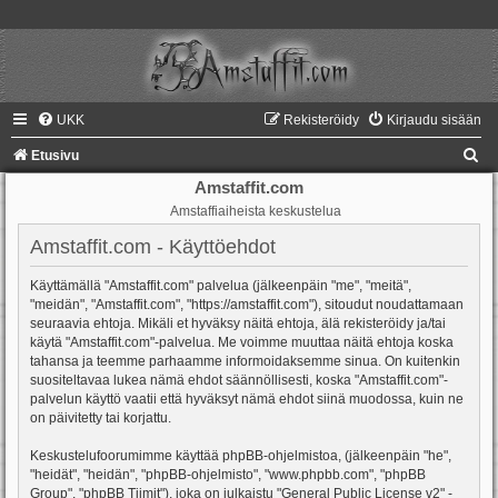
UKK
Rekisteröidy
Kirjaudu sisään
E
Etusivu
t
Amstaffit.com
Amstaffiaiheista keskustelua
s
i
Amstaffit.com - Käyttöehdot
Käyttämällä "Amstaffit.com" palvelua (jälkeenpäin "me", "meitä",
"meidän", "Amstaffit.com", "https://amstaffit.com"), sitoudut noudattamaan
seuraavia ehtoja. Mikäli et hyväksy näitä ehtoja, älä rekisteröidy ja/tai
käytä "Amstaffit.com"-palvelua. Me voimme muuttaa näitä ehtoja koska
tahansa ja teemme parhaamme informoidaksemme sinua. On kuitenkin
suositeltavaa lukea nämä ehdot säännöllisesti, koska "Amstaffit.com"-
palvelun käyttö vaatii että hyväksyt nämä ehdot siinä muodossa, kuin ne
on päivitetty tai korjattu.
Keskustelufoorumimme käyttää phpBB-ohjelmistoa, (jälkeenpäin "he",
"heidät", "heidän", "phpBB-ohjelmisto", "www.phpbb.com", "phpBB
Group", "phpBB Tiimit"), joka on julkaistu "
General Public License v2
" -