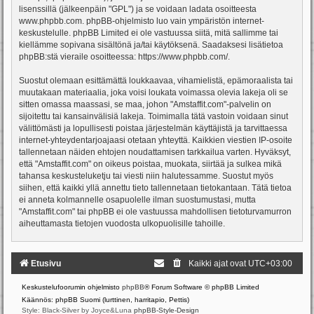
lisenssillä (jälkeenpäin "GPL") ja se voidaan ladata osoitteesta
www.phpbb.com
. phpBB-ohjelmisto luo vain ympäristön internet-
keskustelulle. phpBB Limited ei ole vastuussa siitä, mitä sallimme tai
kiellämme sopivana sisältönä ja/tai käytöksenä. Saadaksesi lisätietoa
phpBB:stä vieraile osoitteessa:
https://www.phpbb.com/
.
Suostut olemaan esittämättä loukkaavaa, vihamielistä, epämoraalista tai
muutakaan materiaalia, joka voisi loukata voimassa olevia lakeja oli se
sitten omassa maassasi, se maa, johon "Amstaffit.com"-palvelin on
sijoitettu tai kansainvälisiä lakeja. Toimimalla tätä vastoin voidaan sinut
välittömästi ja lopullisesti poistaa järjestelmän käyttäjistä ja tarvittaessa
internet-yhteydentarjoajaasi otetaan yhteyttä. Kaikkien viestien IP-osoite
tallennetaan näiden ehtojen noudattamisen tarkkailua varten. Hyväksyt,
että "Amstaffit.com" on oikeus poistaa, muokata, siirtää ja sulkea mikä
tahansa keskusteluketju tai viesti niin halutessamme. Suostut myös
siihen, että kaikki yllä annettu tieto tallennetaan tietokantaan. Tätä tietoa
ei anneta kolmannelle osapuolelle ilman suostumustasi, mutta
"Amstaffit.com" tai phpBB ei ole vastuussa mahdollisen tietoturvamurron
aiheuttamasta tietojen vuodosta ulkopuolisille tahoille.
Etusivu
Kaikki ajat ovat
UTC+03:00
Keskustelufoorumin ohjelmisto
phpBB
® Forum Software © phpBB Limited
Käännös: phpBB Suomi (lurttinen, harritapio, Pettis)
Style: Black-Silver by Joyce&Luna
phpBB-Style-Design