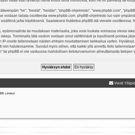
äyttö vaatii että hyväksyt nämä ehdot siinä muodossa, kuin ne on päivitetty tai korja
keenpäin "he", "heidät", "heidän", "phpBB-ohjelmisto", "www.phpbb.com", "phpBB Gr
a se voidaan ladata osoitteesta
www.phpbb.com
. phpBB-ohjelmisto luo vain ympärist
 sisältönä ja/tai käytöksenä. Saadaksesi lisätietoa phpBB:stä vieraile osoitteessa:
h
, epämoraalista tai muutakaan materiaalia, joka voisi loukata voimassa olevia lake
 lakeja. Toimimalla tätä vastoin voidaan sinut välittömästi ja lopullisesti poistaa järj
en IP-osoite tallennetaan näiden ehtojen noudattamisen tarkkailua varten. Hyväksyt,
sti niin halutessamme. Suostut myös siihen, että kaikki yllä annettu tieto tallenneta
" tai phpBB ei ole vastuussa mahdollisen tietoturvamurron aiheuttamasta tietojen vu
Viesti Ylläpi
BB Limited