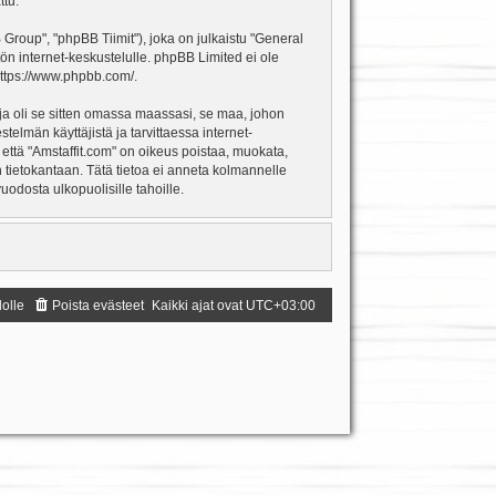
ttu.
oup", "phpBB Tiimit"), joka on julkaistu "
General
ön internet-keskustelulle. phpBB Limited ei ole
ttps://www.phpbb.com/
.
ja oli se sitten omassa maassasi, se maa, johon
estelmän käyttäjistä ja tarvittaessa internet-
 että "Amstaffit.com" on oikeus poistaa, muokata,
an tietokantaan. Tätä tietoa ei anneta kolmannelle
odosta ulkopuolisille tahoille.
dolle
Poista evästeet
Kaikki ajat ovat
UTC+03:00