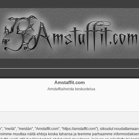
Amstaffit.com
Amstaffiaiheista keskustelua
, "meitä", "meidän", "Amstaffit.com", "https://amstaffit.com"), sitoudut noudattamaan
 Me voimme muuttaa näitä ehtoja koska tahansa ja teemme parhaamme informoidakse