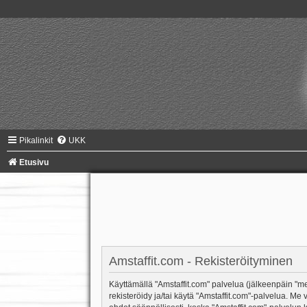
Pikalinkit
UKK
Etusivu
Amstaffit.com - Rekisteröityminen
Käyttämällä "Amstaffit.com" palvelua (jälkeenpäin "me"
rekisteröidy ja/tai käytä "Amstaffit.com"-palvelua.