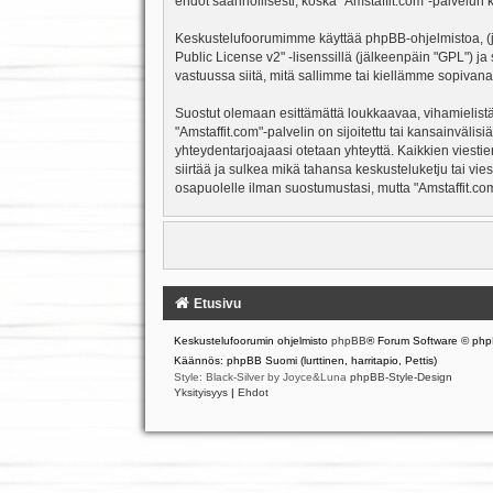
ehdot säännöllisesti, koska "Amstaffit.com"-palvelun k
Keskustelufoorumimme käyttää phpBB-ohjelmistoa, (jäl
Public License v2
" -lisenssillä (jälkeenpäin "GPL") j
vastuussa siitä, mitä sallimme tai kiellämme sopivana
Suostut olemaan esittämättä loukkaavaa, vihamielistä
"Amstaffit.com"-palvelin on sijoitettu tai kansainvälisiä
yhteydentarjoajaasi otetaan yhteyttä. Kaikkien viesti
siirtää ja sulkea mikä tahansa keskusteluketju tai vie
osapuolelle ilman suostumustasi, mutta "Amstaffit.com
Etusivu
Keskustelufoorumin ohjelmisto
phpBB
® Forum Software © php
Käännös: phpBB Suomi (lurttinen, harritapio, Pettis)
Style: Black-Silver by Joyce&Luna
phpBB-Style-Design
Yksityisyys
|
Ehdot