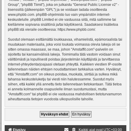
Group", "phpBB Tiimit"), joka on julkaistu "
General Public License v2
" -
lisenssillä (jälkeenpäin "GPL") ja se voidaan ladata osoitteesta
www.phpbb.com
. phpBB-ohjelmisto luo vain ympäristön internet-
keskustelulle. phpBB Limited ei ole vastuussa siitä, mitä sallimme tai
kiellämme sopivana sisältönä ja/tai käytöksenä. Saadaksesi lisätietoa
phpBB:stä vieraile osoitteessa:
https://www.phpbb.com/
.
Suostut olemaan esittämättä loukkaavaa, vihamielistä, epämoraalista tai
muutakaan materiaalia, joka voisi loukata voimassa olevia lakeja oli se
sitten omassa maassasi, se maa, johon "Amstaffit.com"-palvelin on
sijoitettu tai kansainvälisiä lakeja. Toimimalla tätä vastoin voidaan sinut
välittömästi ja lopullisesti poistaa järjestelmän käyttäjistä ja tarvittaessa
internet-yhteydentarjoajaasi otetaan yhteyttä. Kaikkien viestien IP-osoite
tallennetaan näiden ehtojen noudattamisen tarkkailua varten. Hyväksyt,
että "Amstaffit.com" on oikeus poistaa, muokata, siirtää ja sulkea mikä
tahansa keskusteluketju tai viesti niin halutessamme. Suostut myös
siihen, että kaikki yllä annettu tieto tallennetaan tietokantaan. Tätä tietoa
ei anneta kolmannelle osapuolelle ilman suostumustasi, mutta
"Amstaffit.com" tai phpBB ei ole vastuussa mahdollisen tietoturvamurron
aiheuttamasta tietojen vuodosta ulkopuolisille tahoille.
Etusivu
Kaikki ajat ovat
UTC+03:00