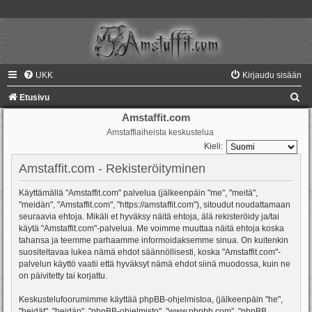
UKK
Kirjaudu sisään
E
Etusivu
t
Amstaffit.com
Amstaffiaiheista keskustelua
s
Kieli:
i
Amstaffit.com - Rekisteröityminen
Käyttämällä "Amstaffit.com" palvelua (jälkeenpäin "me", "meitä",
"meidän", "Amstaffit.com", "https://amstaffit.com"), sitoudut noudattamaan
seuraavia ehtoja. Mikäli et hyväksy näitä ehtoja, älä rekisteröidy ja/tai
käytä "Amstaffit.com"-palvelua. Me voimme muuttaa näitä ehtoja koska
tahansa ja teemme parhaamme informoidaksemme sinua. On kuitenkin
suositeltavaa lukea nämä ehdot säännöllisesti, koska "Amstaffit.com"-
palvelun käyttö vaatii että hyväksyt nämä ehdot siinä muodossa, kuin ne
on päivitetty tai korjattu.
Keskustelufoorumimme käyttää phpBB-ohjelmistoa, (jälkeenpäin "he",
"heidät", "heidän", "phpBB-ohjelmisto", "www.phpbb.com", "phpBB