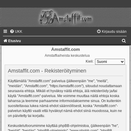
UKK
Kirjaudu sisään
E
Etusivu
t
Amstaffit.com
Amstaffiaiheista keskustelua
s
Kieli:
i
Amstaffit.com - Rekisteröityminen
Käyttämällä "Amstaffit.com" palvelua (jälkeenpäin "me", "meitä",
"meidän", "Amstaffit.com", "https://amstaffit.com"), sitoudut noudattamaan
seuraavia ehtoja. Mikäli et hyväksy näitä ehtoja, älä rekisteröidy ja/tai
käytä "Amstaffit.com"-palvelua. Me voimme muuttaa näitä ehtoja koska
tahansa ja teemme parhaamme informoidaksemme sinua. On kuitenkin
suositeltavaa lukea nämä ehdot säännöllisesti, koska "Amstaffit.com"-
palvelun käyttö vaatii että hyväksyt nämä ehdot siinä muodossa, kuin ne
on päivitetty tai korjattu.
Keskustelufoorumimme käyttää phpBB-ohjelmistoa, (jälkeenpäin "he",
"heidät", "heidän", "phpBB-ohjelmisto", "www.phpbb.com", "phpBB