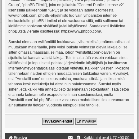
Group", "phpBB Tiimit"), joka on julkaistu "
General Public License v2
" -
lisenssillä (jälkeenpäin "GPL") ja se voidaan ladata osoitteesta
www.phpbb.com
. phpBB-ohjelmisto luo vain ympäristön internet-
keskustelulle. phpBB Limited ei ole vastuussa siitä, mitä sallimme tai
kiellämme sopivana sisältönä ja/tai käytöksenä. Saadaksesi lisätietoa
phpBB:stä vieraile osoitteessa:
https://www.phpbb.com/
.
Suostut olemaan esittämättä loukkaavaa, vihamielistä, epämoraalista tai
muutakaan materiaalia, joka voisi loukata voimassa olevia lakeja oli se
sitten omassa maassasi, se maa, johon "Amstaffit.com"-palvelin on
sijoitettu tai kansainvälisiä lakeja. Toimimalla tätä vastoin voidaan sinut
välittömästi ja lopullisesti poistaa järjestelmän käyttäjistä ja tarvittaessa
internet-yhteydentarjoajaasi otetaan yhteyttä. Kaikkien viestien IP-osoite
tallennetaan näiden ehtojen noudattamisen tarkkailua varten. Hyväksyt,
että "Amstaffit.com" on oikeus poistaa, muokata, siirtää ja sulkea mikä
tahansa keskusteluketju tai viesti niin halutessamme. Suostut myös
siihen, että kaikki yllä annettu tieto tallennetaan tietokantaan. Tätä tietoa
ei anneta kolmannelle osapuolelle ilman suostumustasi, mutta
"Amstaffit.com" tai phpBB ei ole vastuussa mahdollisen tietoturvamurron
aiheuttamasta tietojen vuodosta ulkopuolisille tahoille.
Etusivu
Kaikki ajat ovat
UTC+03:00