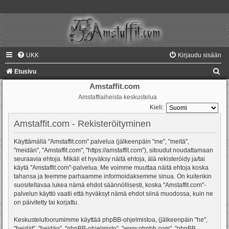
UKK
Kirjaudu sisään
E
Etusivu
t
Amstaffit.com
Amstaffiaiheista keskustelua
s
Kieli:
i
Amstaffit.com - Rekisteröityminen
Käyttämällä "Amstaffit.com" palvelua (jälkeenpäin "me", "meitä",
"meidän", "Amstaffit.com", "https://amstaffit.com"), sitoudut noudattamaan
seuraavia ehtoja. Mikäli et hyväksy näitä ehtoja, älä rekisteröidy ja/tai
käytä "Amstaffit.com"-palvelua. Me voimme muuttaa näitä ehtoja koska
tahansa ja teemme parhaamme informoidaksemme sinua. On kuitenkin
suositeltavaa lukea nämä ehdot säännöllisesti, koska "Amstaffit.com"-
palvelun käyttö vaatii että hyväksyt nämä ehdot siinä muodossa, kuin ne
on päivitetty tai korjattu.
Keskustelufoorumimme käyttää phpBB-ohjelmistoa, (jälkeenpäin "he",
"heidät", "heidän", "phpBB-ohjelmisto", "www.phpbb.com", "phpBB