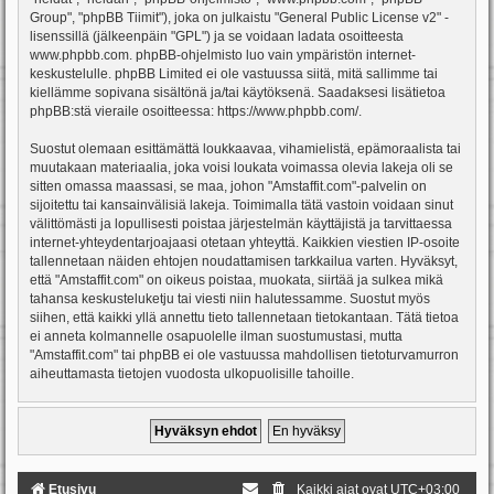
Group", "phpBB Tiimit"), joka on julkaistu "
General Public License v2
" -
lisenssillä (jälkeenpäin "GPL") ja se voidaan ladata osoitteesta
www.phpbb.com
. phpBB-ohjelmisto luo vain ympäristön internet-
keskustelulle. phpBB Limited ei ole vastuussa siitä, mitä sallimme tai
kiellämme sopivana sisältönä ja/tai käytöksenä. Saadaksesi lisätietoa
phpBB:stä vieraile osoitteessa:
https://www.phpbb.com/
.
Suostut olemaan esittämättä loukkaavaa, vihamielistä, epämoraalista tai
muutakaan materiaalia, joka voisi loukata voimassa olevia lakeja oli se
sitten omassa maassasi, se maa, johon "Amstaffit.com"-palvelin on
sijoitettu tai kansainvälisiä lakeja. Toimimalla tätä vastoin voidaan sinut
välittömästi ja lopullisesti poistaa järjestelmän käyttäjistä ja tarvittaessa
internet-yhteydentarjoajaasi otetaan yhteyttä. Kaikkien viestien IP-osoite
tallennetaan näiden ehtojen noudattamisen tarkkailua varten. Hyväksyt,
että "Amstaffit.com" on oikeus poistaa, muokata, siirtää ja sulkea mikä
tahansa keskusteluketju tai viesti niin halutessamme. Suostut myös
siihen, että kaikki yllä annettu tieto tallennetaan tietokantaan. Tätä tietoa
ei anneta kolmannelle osapuolelle ilman suostumustasi, mutta
"Amstaffit.com" tai phpBB ei ole vastuussa mahdollisen tietoturvamurron
aiheuttamasta tietojen vuodosta ulkopuolisille tahoille.
Etusivu
Kaikki ajat ovat
UTC+03:00