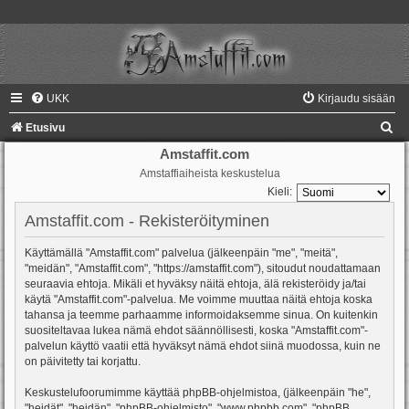
UKK
Kirjaudu sisään
E
Etusivu
t
Amstaffit.com
Amstaffiaiheista keskustelua
s
Kieli:
i
Amstaffit.com - Rekisteröityminen
Käyttämällä "Amstaffit.com" palvelua (jälkeenpäin "me", "meitä",
"meidän", "Amstaffit.com", "https://amstaffit.com"), sitoudut noudattamaan
seuraavia ehtoja. Mikäli et hyväksy näitä ehtoja, älä rekisteröidy ja/tai
käytä "Amstaffit.com"-palvelua. Me voimme muuttaa näitä ehtoja koska
tahansa ja teemme parhaamme informoidaksemme sinua. On kuitenkin
suositeltavaa lukea nämä ehdot säännöllisesti, koska "Amstaffit.com"-
palvelun käyttö vaatii että hyväksyt nämä ehdot siinä muodossa, kuin ne
on päivitetty tai korjattu.
Keskustelufoorumimme käyttää phpBB-ohjelmistoa, (jälkeenpäin "he",
"heidät", "heidän", "phpBB-ohjelmisto", "www.phpbb.com", "phpBB