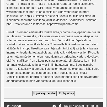
Group", "phpBB Tiimit"), joka on julkaistu "
General Public License v2
" -
lisenssillä (jälkeenpäin "GPL") ja se voidaan ladata osoitteesta
www.phpbb.com
. phpBB-ohjelmisto luo vain ympäristön internet-
keskustelulle. phpBB Limited ei ole vastuussa siitä, mitä sallimme tai
kiellämme sopivana sisältönä ja/tai käytöksenä. Saadaksesi lisätietoa
phpBB:stä vieraile osoitteessa:
https://www.phpbb.com/
.
Suostut olemaan esittämättä loukkaavaa, vihamielistä, epämoraalista tai
muutakaan materiaalia, joka voisi loukata voimassa olevia lakeja oli se
sitten omassa maassasi, se maa, johon "Amstaffit.com"-palvelin on
sijoitettu tai kansainvälisiä lakeja. Toimimalla tätä vastoin voidaan sinut
välittömästi ja lopullisesti poistaa järjestelmän käyttäjistä ja tarvittaessa
internet-yhteydentarjoajaasi otetaan yhteyttä. Kaikkien viestien IP-osoite
tallennetaan näiden ehtojen noudattamisen tarkkailua varten. Hyväksyt,
että "Amstaffit.com" on oikeus poistaa, muokata, siirtää ja sulkea mikä
tahansa keskusteluketju tai viesti niin halutessamme. Suostut myös
siihen, että kaikki yllä annettu tieto tallennetaan tietokantaan. Tätä tietoa
ei anneta kolmannelle osapuolelle ilman suostumustasi, mutta
"Amstaffit.com" tai phpBB ei ole vastuussa mahdollisen tietoturvamurron
aiheuttamasta tietojen vuodosta ulkopuolisille tahoille.
Etusivu
Kaikki ajat ovat
UTC+03:00