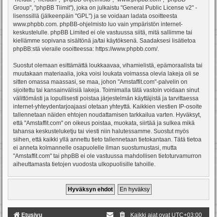
Group", "phpBB Tiimit"), joka on julkaistu "
General Public License v2
" -
lisenssillä (jälkeenpäin "GPL") ja se voidaan ladata osoitteesta
www.phpbb.com
. phpBB-ohjelmisto luo vain ympäristön internet-
keskustelulle. phpBB Limited ei ole vastuussa siitä, mitä sallimme tai
kiellämme sopivana sisältönä ja/tai käytöksenä. Saadaksesi lisätietoa
phpBB:stä vieraile osoitteessa:
https://www.phpbb.com/
.
Suostut olemaan esittämättä loukkaavaa, vihamielistä, epämoraalista tai
muutakaan materiaalia, joka voisi loukata voimassa olevia lakeja oli se
sitten omassa maassasi, se maa, johon "Amstaffit.com"-palvelin on
sijoitettu tai kansainvälisiä lakeja. Toimimalla tätä vastoin voidaan sinut
välittömästi ja lopullisesti poistaa järjestelmän käyttäjistä ja tarvittaessa
internet-yhteydentarjoajaasi otetaan yhteyttä. Kaikkien viestien IP-osoite
tallennetaan näiden ehtojen noudattamisen tarkkailua varten. Hyväksyt,
että "Amstaffit.com" on oikeus poistaa, muokata, siirtää ja sulkea mikä
tahansa keskusteluketju tai viesti niin halutessamme. Suostut myös
siihen, että kaikki yllä annettu tieto tallennetaan tietokantaan. Tätä tietoa
ei anneta kolmannelle osapuolelle ilman suostumustasi, mutta
"Amstaffit.com" tai phpBB ei ole vastuussa mahdollisen tietoturvamurron
aiheuttamasta tietojen vuodosta ulkopuolisille tahoille.
Etusivu
Kaikki ajat ovat
UTC+03:00