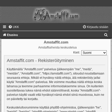
UKK
Kirjaudu sisään
E
Etusivu
t
Amstaffit.com
Amstaffiaiheista keskustelua
s
Kieli:
i
Amstaffit.com - Rekisteröityminen
Käyttämällä "Amstaffit.com" palvelua (jälkeenpäin "me", "meitä",
"meidän", "Amstaffit.com", "https://amstaffit.com"), sitoudut noudattamaan
seuraavia ehtoja. Mikäli et hyväksy näitä ehtoja, älä rekisteröidy ja/tai
käytä "Amstaffit.com"-palvelua. Me voimme muuttaa näitä ehtoja koska
tahansa ja teemme parhaamme informoidaksemme sinua. On kuitenkin
suositeltavaa lukea nämä ehdot säännöllisesti, koska "Amstaffit.com"-
palvelun käyttö vaatii että hyväksyt nämä ehdot siinä muodossa, kuin ne
on päivitetty tai korjattu.
Keskustelufoorumimme käyttää phpBB-ohjelmistoa, (jälkeenpäin "he",
"heidät", "heidän", "phpBB-ohjelmisto", "www.phpbb.com", "phpBB