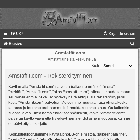
UKK
Kirjaudu sisään
E
Etusivu
t
Amstaffit.com
Amstaffiaiheista keskustelua
s
Kieli:
i
Amstaffit.com - Rekisteröityminen
Käyttämällä "Amstaffit.com" palvelua (jälkeenpäin "me", "meitä",
"meidän", "Amstaffit.com", "https://amstaffit.com"), sitoudut noudattamaan
seuraavia ehtoja. Mikäli et hyväksy näitä ehtoja, älä rekisteröidy ja/tai
käytä "Amstaffit.com"-palvelua. Me voimme muuttaa näitä ehtoja koska
tahansa ja teemme parhaamme informoidaksemme sinua. On kuitenkin
suositeltavaa lukea nämä ehdot säännöllisesti, koska "Amstaffit.com"-
palvelun käyttö vaatii että hyväksyt nämä ehdot siinä muodossa, kuin ne
on päivitetty tai korjattu.
Keskustelufoorumimme käyttää phpBB-ohjelmistoa, (jälkeenpäin "he",
"heidät", "heidän", "phpBB-ohjelmisto", "www.phpbb.com", "phpBB