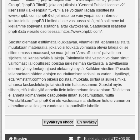
Group", "phpBB Tiimit"), joka on julkaistu "
General Public License v2
" -
lisenssillä (jälkeenpäin "GPL") ja se voidaan ladata osoitteesta
www.phpbb.com
. phpBB-ohjelmisto luo vain ympäristön internet-
keskustelulle. phpBB Limited ei ole vastuussa siitä, mitä sallimme tai
kiellämme sopivana sisältönä ja/tai käytöksenä. Saadaksesi lisätietoa
phpBB:stä vieraile osoitteessa:
https://www.phpbb.com/
.
Suostut olemaan esittämättä loukkaavaa, vihamielistä, epämoraalista tai
muutakaan materiaalia, joka voisi loukata voimassa olevia lakeja oli se
sitten omassa maassasi, se maa, johon "Amstaffit.com"-palvelin on
sijoitettu tai kansainvälisiä lakeja. Toimimalla tätä vastoin voidaan sinut
välittömästi ja lopullisesti poistaa järjestelmän käyttäjistä ja tarvittaessa
internet-yhteydentarjoajaasi otetaan yhteyttä. Kaikkien viestien IP-osoite
tallennetaan näiden ehtojen noudattamisen tarkkailua varten. Hyväksyt,
että "Amstaffit.com" on oikeus poistaa, muokata, siirtää ja sulkea mikä
tahansa keskusteluketju tai viesti niin halutessamme. Suostut myös
siihen, että kaikki yllä annettu tieto tallennetaan tietokantaan. Tätä tietoa
ei anneta kolmannelle osapuolelle ilman suostumustasi, mutta
"Amstaffit.com" tai phpBB ei ole vastuussa mahdollisen tietoturvamurron
aiheuttamasta tietojen vuodosta ulkopuolisille tahoille.
Etusivu
Kaikki ajat ovat
UTC+03:00