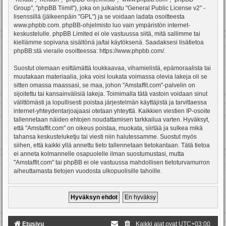
Group", "phpBB Tiimit"), joka on julkaistu "
General Public License v2
" -
lisenssillä (jälkeenpäin "GPL") ja se voidaan ladata osoitteesta
www.phpbb.com
. phpBB-ohjelmisto luo vain ympäristön internet-
keskustelulle. phpBB Limited ei ole vastuussa siitä, mitä sallimme tai
kiellämme sopivana sisältönä ja/tai käytöksenä. Saadaksesi lisätietoa
phpBB:stä vieraile osoitteessa:
https://www.phpbb.com/
.
Suostut olemaan esittämättä loukkaavaa, vihamielistä, epämoraalista tai
muutakaan materiaalia, joka voisi loukata voimassa olevia lakeja oli se
sitten omassa maassasi, se maa, johon "Amstaffit.com"-palvelin on
sijoitettu tai kansainvälisiä lakeja. Toimimalla tätä vastoin voidaan sinut
välittömästi ja lopullisesti poistaa järjestelmän käyttäjistä ja tarvittaessa
internet-yhteydentarjoajaasi otetaan yhteyttä. Kaikkien viestien IP-osoite
tallennetaan näiden ehtojen noudattamisen tarkkailua varten. Hyväksyt,
että "Amstaffit.com" on oikeus poistaa, muokata, siirtää ja sulkea mikä
tahansa keskusteluketju tai viesti niin halutessamme. Suostut myös
siihen, että kaikki yllä annettu tieto tallennetaan tietokantaan. Tätä tietoa
ei anneta kolmannelle osapuolelle ilman suostumustasi, mutta
"Amstaffit.com" tai phpBB ei ole vastuussa mahdollisen tietoturvamurron
aiheuttamasta tietojen vuodosta ulkopuolisille tahoille.
Etusivu
Kaikki ajat ovat
UTC+03:00