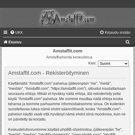
UKK
Kirjaudu sisään
E
Etusivu
t
Amstaffit.com
Amstaffiaiheista keskustelua
s
Kieli:
i
Amstaffit.com - Rekisteröityminen
Käyttämällä "Amstaffit.com" palvelua (jälkeenpäin "me", "meitä",
"meidän", "Amstaffit.com", "https://amstaffit.com"), sitoudut noudattamaan
seuraavia ehtoja. Mikäli et hyväksy näitä ehtoja, älä rekisteröidy ja/tai
käytä "Amstaffit.com"-palvelua. Me voimme muuttaa näitä ehtoja koska
tahansa ja teemme parhaamme informoidaksemme sinua. On kuitenkin
suositeltavaa lukea nämä ehdot säännöllisesti, koska "Amstaffit.com"-
palvelun käyttö vaatii että hyväksyt nämä ehdot siinä muodossa, kuin ne
on päivitetty tai korjattu.
Keskustelufoorumimme käyttää phpBB-ohjelmistoa, (jälkeenpäin "he",
"heidät", "heidän", "phpBB-ohjelmisto", "www.phpbb.com", "phpBB