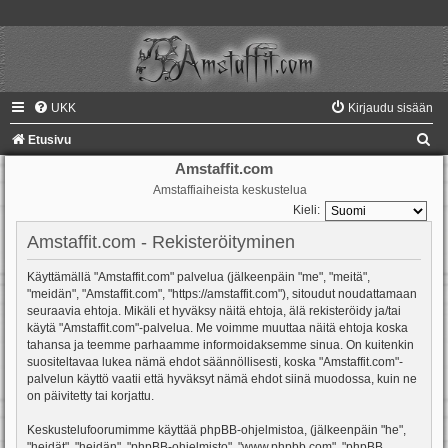
UKK
Kirjaudu sisään
E
Etusivu
t
Amstaffit.com
Amstaffiaiheista keskustelua
s
Kieli:
i
Amstaffit.com - Rekisteröityminen
Käyttämällä "Amstaffit.com" palvelua (jälkeenpäin "me", "meitä",
"meidän", "Amstaffit.com", "https://amstaffit.com"), sitoudut noudattamaan
seuraavia ehtoja. Mikäli et hyväksy näitä ehtoja, älä rekisteröidy ja/tai
käytä "Amstaffit.com"-palvelua. Me voimme muuttaa näitä ehtoja koska
tahansa ja teemme parhaamme informoidaksemme sinua. On kuitenkin
suositeltavaa lukea nämä ehdot säännöllisesti, koska "Amstaffit.com"-
palvelun käyttö vaatii että hyväksyt nämä ehdot siinä muodossa, kuin ne
on päivitetty tai korjattu.
Keskustelufoorumimme käyttää phpBB-ohjelmistoa, (jälkeenpäin "he",
"heidät", "heidän", "phpBB-ohjelmisto", "www.phpbb.com", "phpBB