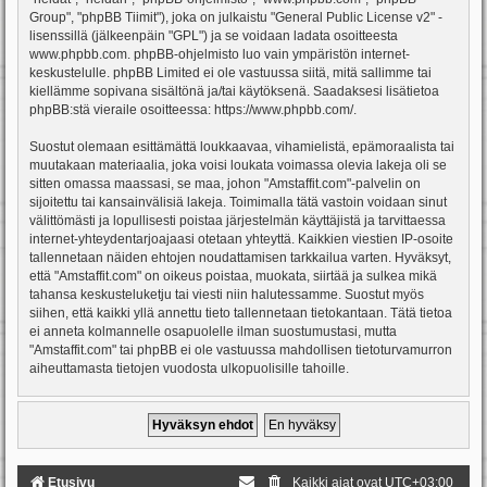
Group", "phpBB Tiimit"), joka on julkaistu "
General Public License v2
" -
lisenssillä (jälkeenpäin "GPL") ja se voidaan ladata osoitteesta
www.phpbb.com
. phpBB-ohjelmisto luo vain ympäristön internet-
keskustelulle. phpBB Limited ei ole vastuussa siitä, mitä sallimme tai
kiellämme sopivana sisältönä ja/tai käytöksenä. Saadaksesi lisätietoa
phpBB:stä vieraile osoitteessa:
https://www.phpbb.com/
.
Suostut olemaan esittämättä loukkaavaa, vihamielistä, epämoraalista tai
muutakaan materiaalia, joka voisi loukata voimassa olevia lakeja oli se
sitten omassa maassasi, se maa, johon "Amstaffit.com"-palvelin on
sijoitettu tai kansainvälisiä lakeja. Toimimalla tätä vastoin voidaan sinut
välittömästi ja lopullisesti poistaa järjestelmän käyttäjistä ja tarvittaessa
internet-yhteydentarjoajaasi otetaan yhteyttä. Kaikkien viestien IP-osoite
tallennetaan näiden ehtojen noudattamisen tarkkailua varten. Hyväksyt,
että "Amstaffit.com" on oikeus poistaa, muokata, siirtää ja sulkea mikä
tahansa keskusteluketju tai viesti niin halutessamme. Suostut myös
siihen, että kaikki yllä annettu tieto tallennetaan tietokantaan. Tätä tietoa
ei anneta kolmannelle osapuolelle ilman suostumustasi, mutta
"Amstaffit.com" tai phpBB ei ole vastuussa mahdollisen tietoturvamurron
aiheuttamasta tietojen vuodosta ulkopuolisille tahoille.
Etusivu
Kaikki ajat ovat
UTC+03:00