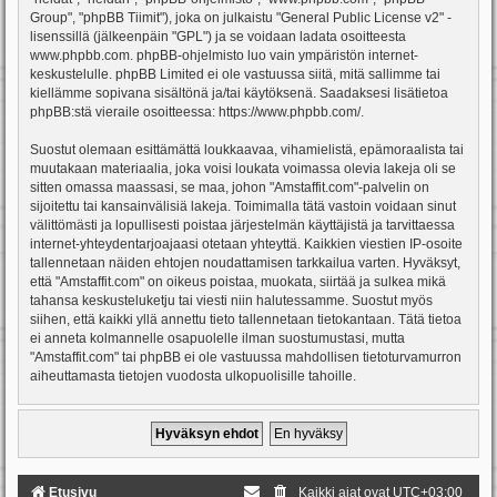
Group", "phpBB Tiimit"), joka on julkaistu "
General Public License v2
" -
lisenssillä (jälkeenpäin "GPL") ja se voidaan ladata osoitteesta
www.phpbb.com
. phpBB-ohjelmisto luo vain ympäristön internet-
keskustelulle. phpBB Limited ei ole vastuussa siitä, mitä sallimme tai
kiellämme sopivana sisältönä ja/tai käytöksenä. Saadaksesi lisätietoa
phpBB:stä vieraile osoitteessa:
https://www.phpbb.com/
.
Suostut olemaan esittämättä loukkaavaa, vihamielistä, epämoraalista tai
muutakaan materiaalia, joka voisi loukata voimassa olevia lakeja oli se
sitten omassa maassasi, se maa, johon "Amstaffit.com"-palvelin on
sijoitettu tai kansainvälisiä lakeja. Toimimalla tätä vastoin voidaan sinut
välittömästi ja lopullisesti poistaa järjestelmän käyttäjistä ja tarvittaessa
internet-yhteydentarjoajaasi otetaan yhteyttä. Kaikkien viestien IP-osoite
tallennetaan näiden ehtojen noudattamisen tarkkailua varten. Hyväksyt,
että "Amstaffit.com" on oikeus poistaa, muokata, siirtää ja sulkea mikä
tahansa keskusteluketju tai viesti niin halutessamme. Suostut myös
siihen, että kaikki yllä annettu tieto tallennetaan tietokantaan. Tätä tietoa
ei anneta kolmannelle osapuolelle ilman suostumustasi, mutta
"Amstaffit.com" tai phpBB ei ole vastuussa mahdollisen tietoturvamurron
aiheuttamasta tietojen vuodosta ulkopuolisille tahoille.
Etusivu
Kaikki ajat ovat
UTC+03:00