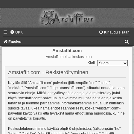
UKK
Kirjaudu sisään
E
Etusivu
t
Amstaffit.com
Amstaffiaiheista keskustelua
s
Kieli:
i
Amstaffit.com - Rekisteröityminen
Käyttämällä "Amstaffit.com" palvelua (jälkeenpäin "me", "meitä",
"meidän", "Amstaffit.com", "https://amstaffit.com"), sitoudut noudattamaan
seuraavia ehtoja. Mikäli et hyväksy näitä ehtoja, älä rekisteröidy ja/tai
käytä "Amstaffit.com"-palvelua. Me voimme muuttaa näitä ehtoja koska
tahansa ja teemme parhaamme informoidaksemme sinua. On kuitenkin
suositeltavaa lukea nämä ehdot säännöllisesti, koska "Amstaffit.com"-
palvelun käyttö vaatii että hyväksyt nämä ehdot siinä muodossa, kuin ne
on päivitetty tai korjattu.
Keskustelufoorumimme käyttää phpBB-ohjelmistoa, (jälkeenpäin "he",
"heidät", "heidän", "phpBB-ohjelmisto", "www.phpbb.com", "phpBB