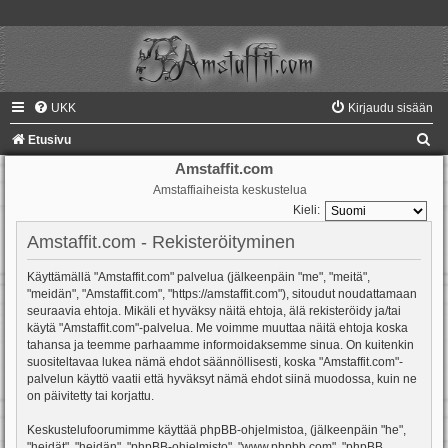
UKK
Kirjaudu sisään
E
Etusivu
t
Amstaffit.com
Amstaffiaiheista keskustelua
s
Kieli:
i
Amstaffit.com - Rekisteröityminen
Käyttämällä "Amstaffit.com" palvelua (jälkeenpäin "me", "meitä",
"meidän", "Amstaffit.com", "https://amstaffit.com"), sitoudut noudattamaan
seuraavia ehtoja. Mikäli et hyväksy näitä ehtoja, älä rekisteröidy ja/tai
käytä "Amstaffit.com"-palvelua. Me voimme muuttaa näitä ehtoja koska
tahansa ja teemme parhaamme informoidaksemme sinua. On kuitenkin
suositeltavaa lukea nämä ehdot säännöllisesti, koska "Amstaffit.com"-
palvelun käyttö vaatii että hyväksyt nämä ehdot siinä muodossa, kuin ne
on päivitetty tai korjattu.
Keskustelufoorumimme käyttää phpBB-ohjelmistoa, (jälkeenpäin "he",
"heidät", "heidän", "phpBB-ohjelmisto", "www.phpbb.com", "phpBB