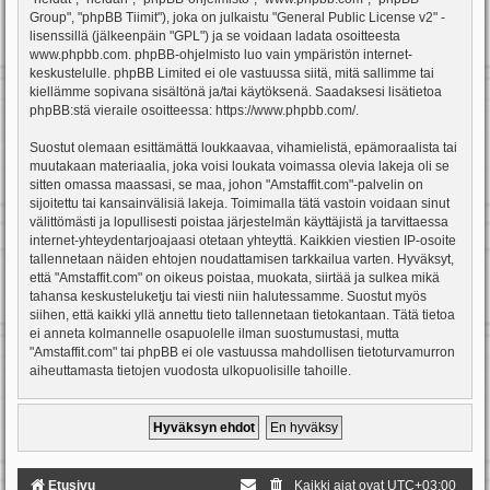
Group", "phpBB Tiimit"), joka on julkaistu "
General Public License v2
" -
lisenssillä (jälkeenpäin "GPL") ja se voidaan ladata osoitteesta
www.phpbb.com
. phpBB-ohjelmisto luo vain ympäristön internet-
keskustelulle. phpBB Limited ei ole vastuussa siitä, mitä sallimme tai
kiellämme sopivana sisältönä ja/tai käytöksenä. Saadaksesi lisätietoa
phpBB:stä vieraile osoitteessa:
https://www.phpbb.com/
.
Suostut olemaan esittämättä loukkaavaa, vihamielistä, epämoraalista tai
muutakaan materiaalia, joka voisi loukata voimassa olevia lakeja oli se
sitten omassa maassasi, se maa, johon "Amstaffit.com"-palvelin on
sijoitettu tai kansainvälisiä lakeja. Toimimalla tätä vastoin voidaan sinut
välittömästi ja lopullisesti poistaa järjestelmän käyttäjistä ja tarvittaessa
internet-yhteydentarjoajaasi otetaan yhteyttä. Kaikkien viestien IP-osoite
tallennetaan näiden ehtojen noudattamisen tarkkailua varten. Hyväksyt,
että "Amstaffit.com" on oikeus poistaa, muokata, siirtää ja sulkea mikä
tahansa keskusteluketju tai viesti niin halutessamme. Suostut myös
siihen, että kaikki yllä annettu tieto tallennetaan tietokantaan. Tätä tietoa
ei anneta kolmannelle osapuolelle ilman suostumustasi, mutta
"Amstaffit.com" tai phpBB ei ole vastuussa mahdollisen tietoturvamurron
aiheuttamasta tietojen vuodosta ulkopuolisille tahoille.
Etusivu
Kaikki ajat ovat
UTC+03:00