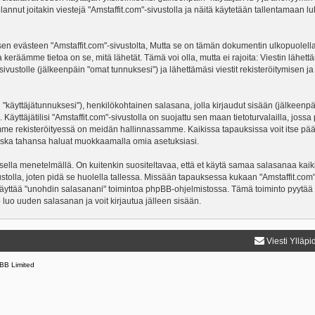
nnut joitakin viestejä "Amstaffit.com"-sivustolla ja näitä käytetään tallentamaan lu
västeen "Amstaffit.com"-sivustolta, Mutta se on tämän dokumentin ulkopuolella. Täm
 keräämme tietoa on se, mitä lähetät. Tämä voi olla, mutta ei rajoita: Viestin läh
"-sivustolle (jälkeenpäin "omat tunnuksesi") ja lähettämäsi viestit rekisteröitymisen 
n "käyttäjätunnuksesi"), henkilökohtainen salasana, jolla kirjaudut sisään (jälkeenp
Käyttäjätilisi "Amstaffit.com"-sivustolla on suojattu sen maan tietoturvalailla, jossa 
mme rekisteröityessä on meidän hallinnassamme. Kaikissa tapauksissa voit itse päättä
a koska tahansa haluat muokkaamalla omia asetuksiasi.
lla menetelmällä. On kuitenkin suositeltavaa, että et käytä samaa salasanaa kaikil
ivustolla, joten pidä se huolella tallessa. Missään tapauksessa kukaan "Amstaffit.co
 käyttää "unohdin salasanani" toimintoa phpBB-ohjelmistossa. Tämä toiminto pyytää
luo uuden salasanan ja voit kirjautua jälleen sisään.
Viesti Ylläpi
BB Limited