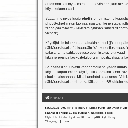
automaattiseti myös kolmannen evästeen, kun olet sela
käyttökokemustasi.
Saatamme myös luoda phpBB-ohjelmiston ulkopuolisen e
phpBB-ohjelmiston luomaa sisältöä. Toinen tapa, jolla
"anonyymit viestit"), rekisteröityminen "Amstaffit.com
viestisi").
Käyttäjätiliin tallennetaan ainakin nimesi (jälkeenpäi
sähköpostiosoite (jälkeenpäin "sähköpostiosoitteesi"). 
salasanan ja sähköpostiosoitteen lisäksi, joita vaadi
liittyä ja poistua keskustelufoorumin postituslistalt
Salasanasi on turvattu koodaamalla se yhdensuuntaise
käyttää kirjautumaan käyttäjätiliisi "Amstaffit.com"-s
sinulta salasanaasi. Mikäli unohdat salasanasi. Voit
sähköpostiosoitteesi, jonka jälkeen phpBB-ohjelmisto 
Etusivu
Keskustelufoorumin ohjelmisto
phpBB
® Forum Software © php
Käännös: phpBB Suomi (lurttinen, harritapio, Pettis)
Style: Black-Silver by Joyce&Luna
phpBB-Style-Design
Yksityisyys
|
Ehdot