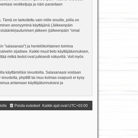
kemiasi vestiketjuja ja näin parantaen
ä on tarkoitettu vain niille sivuille, joilla on
ettäminen anonyyminä käyttäjänä (Jälkeenpäin
ja sisäänkirjautumisen jälkeen (jälkeenpäin "omat
äin "salasanasi") ja henkilökohtainen toimiva
palvelin sijaitsee. Kaikki muut tieto käyttäjätunnuksen,
ä mitkä tiedot ovat julkisesti näkyvillä. Voit myös
la käyttämilläsi sivustoilla. Salasanaasi voidaan
m"-sivustolta, phpBB tai muu kolmas osapuoli ei kysy
 sinua antamaan käyttäjätunnuksesi ja
dolle
Poista evästeet
Kaikki ajat ovat
UTC+03:00