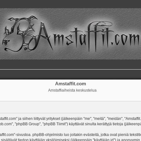
Amstaffit.com
Amstaffiaiheista keskustelua
ffit.com" ja siihen liittyvät yritykset (jälkeenpäin "me", "meitä", "meidän", "Amstaffi
b.com", "phpBB Group", "phpBB Tiimit") käyttävät sinulta kerättyjä tietoja (jälkeenpä
ffit.com"-sivustoa. phpBB-ohjelmisto luo joitakin evästeitä, jotka ovat pieniä tekst
 sisältävät tiedon käyttäjän yksilöimiseksi (jälkeenpäin "käyttäjän id") ja anonyymin