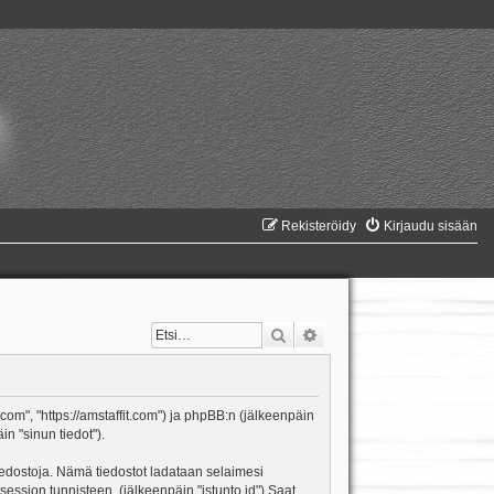
Rekisteröidy
Kirjaudu sisään
Etsi
Tarkennettu haku
t.com", "https://amstaffit.com") ja phpBB:n (jälkeenpäin
in "sinun tiedot").
itiedostoja. Nämä tiedostot ladataan selaimesi
 session tunnisteen. (jälkeenpäin "istunto id") Saat