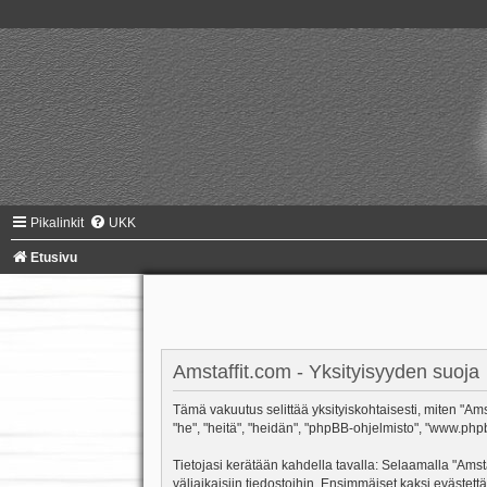
Pikalinkit
UKK
Etusivu
Amstaffit.com - Yksityisyyden suoja
Tämä vakuutus selittää yksityiskohtaisesti, miten "Amsta
"he", "heitä", "heidän", "phpBB-ohjelmisto", "www.phpb
Tietojasi kerätään kahdella tavalla: Selaamalla "Amsta
väliaikaisiin tiedostoihin. Ensimmäiset kaksi evästettä