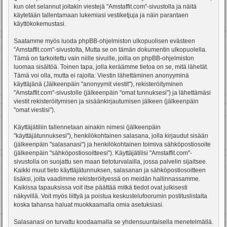
kun olet selannut joitakin viestejä "Amstaffit.com"-sivustolla ja näitä
käytetään tallentamaan lukemiasi vestiketjuja ja näin parantaen
käyttökokemustasi.
Saatamme myös luoda phpBB-ohjelmiston ulkopuolisen evästeen
"Amstaffit.com"-sivustolta, Mutta se on tämän dokumentin ulkopuolella.
Tämä on tarkoitettu vain niille sivuille, joilla on phpBB-ohjelmiston
luomaa sisältöä. Toinen tapa, jolla keräämme tietoa on se, mitä lähetät.
Tämä voi olla, mutta ei rajoita: Viestin lähettäminen anonyyminä
käyttäjänä (Jälkeenpäin "anonyymit viestit"), rekisteröityminen
"Amstaffit.com"-sivustolle (jälkeenpäin "omat tunnuksesi") ja lähettämäsi
viestit rekisteröitymisen ja sisäänkirjautumisen jälkeen (jälkeenpäin
"omat viestisi").
Käyttäjätiliin tallennetaan ainakin nimesi (jälkeenpäin
"käyttäjätunnuksesi"), henkilökohtainen salasana, jolla kirjaudut sisään
(jälkeenpäin "salasanasi") ja henkilökohtainen toimiva sähköpostiosoite
(jälkeenpäin "sähköpostiosoitteesi"). Käyttäjätilisi "Amstaffit.com"-
sivustolla on suojattu sen maan tietoturvalailla, jossa palvelin sijaitsee.
Kaikki muut tieto käyttäjätunnuksen, salasanan ja sähköpostiosoitteen
lisäksi, joita vaadimme rekisteröityessä on meidän hallinnassamme.
Kaikissa tapauksissa voit itse päättää mitkä tiedot ovat julkisesti
näkyvillä. Voit myös liittyä ja poistua keskustelufoorumin postituslistalta
koska tahansa haluat muokkaamalla omia asetuksiasi.
Salasanasi on turvattu koodaamalla se yhdensuuntaisella menetelmällä.