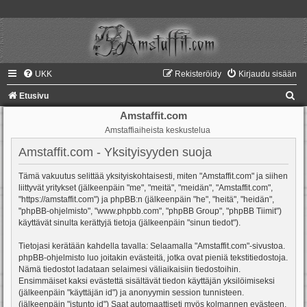
UKK
Rekisteröidy
Kirjaudu sisään
E
Etusivu
t
Amstaffit.com
Amstaffiaiheista keskustelua
s
i
Amstaffit.com - Yksityisyyden suoja
Tämä vakuutus selittää yksityiskohtaisesti, miten "Amstaffit.com" ja siihen
liittyvät yritykset (jälkeenpäin "me", "meitä", "meidän", "Amstaffit.com",
"https://amstaffit.com") ja phpBB:n (jälkeenpäin "he", "heitä", "heidän",
"phpBB-ohjelmisto", "www.phpbb.com", "phpBB Group", "phpBB Tiimit")
käyttävät sinulta kerättyjä tietoja (jälkeenpäin "sinun tiedot").
Tietojasi kerätään kahdella tavalla: Selaamalla "Amstaffit.com"-sivustoa.
phpBB-ohjelmisto luo joitakin evästeitä, jotka ovat pieniä tekstitiedostoja.
Nämä tiedostot ladataan selaimesi väliaikaisiin tiedostoihin.
Ensimmäiset kaksi evästettä sisältävät tiedon käyttäjän yksilöimiseksi
(jälkeenpäin "käyttäjän id") ja anonyymin session tunnisteen.
(jälkeenpäin "istunto id") Saat automaattiseti myös kolmannen evästeen,