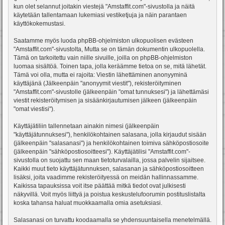
kun olet selannut joitakin viestejä "Amstaffit.com"-sivustolla ja näitä
käytetään tallentamaan lukemiasi vestiketjuja ja näin parantaen
käyttökokemustasi.
Saatamme myös luoda phpBB-ohjelmiston ulkopuolisen evästeen
"Amstaffit.com"-sivustolta, Mutta se on tämän dokumentin ulkopuolella.
Tämä on tarkoitettu vain niille sivuille, joilla on phpBB-ohjelmiston
luomaa sisältöä. Toinen tapa, jolla keräämme tietoa on se, mitä lähetät.
Tämä voi olla, mutta ei rajoita: Viestin lähettäminen anonyyminä
käyttäjänä (Jälkeenpäin "anonyymit viestit"), rekisteröityminen
"Amstaffit.com"-sivustolle (jälkeenpäin "omat tunnuksesi") ja lähettämäsi
viestit rekisteröitymisen ja sisäänkirjautumisen jälkeen (jälkeenpäin
"omat viestisi").
Käyttäjätiliin tallennetaan ainakin nimesi (jälkeenpäin
"käyttäjätunnuksesi"), henkilökohtainen salasana, jolla kirjaudut sisään
(jälkeenpäin "salasanasi") ja henkilökohtainen toimiva sähköpostiosoite
(jälkeenpäin "sähköpostiosoitteesi"). Käyttäjätilisi "Amstaffit.com"-
sivustolla on suojattu sen maan tietoturvalailla, jossa palvelin sijaitsee.
Kaikki muut tieto käyttäjätunnuksen, salasanan ja sähköpostiosoitteen
lisäksi, joita vaadimme rekisteröityessä on meidän hallinnassamme.
Kaikissa tapauksissa voit itse päättää mitkä tiedot ovat julkisesti
näkyvillä. Voit myös liittyä ja poistua keskustelufoorumin postituslistalta
koska tahansa haluat muokkaamalla omia asetuksiasi.
Salasanasi on turvattu koodaamalla se yhdensuuntaisella menetelmällä.