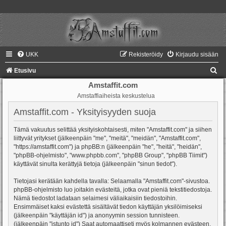
UKK
Rekisteröidy
Kirjaudu sisään
E
Etusivu
t
Amstaffit.com
Amstaffiaiheista keskustelua
s
i
Amstaffit.com - Yksityisyyden suoja
Tämä vakuutus selittää yksityiskohtaisesti, miten "Amstaffit.com" ja siihen
liittyvät yritykset (jälkeenpäin "me", "meitä", "meidän", "Amstaffit.com",
"https://amstaffit.com") ja phpBB:n (jälkeenpäin "he", "heitä", "heidän",
"phpBB-ohjelmisto", "www.phpbb.com", "phpBB Group", "phpBB Tiimit")
käyttävät sinulta kerättyjä tietoja (jälkeenpäin "sinun tiedot").
Tietojasi kerätään kahdella tavalla: Selaamalla "Amstaffit.com"-sivustoa.
phpBB-ohjelmisto luo joitakin evästeitä, jotka ovat pieniä tekstitiedostoja.
Nämä tiedostot ladataan selaimesi väliaikaisiin tiedostoihin.
Ensimmäiset kaksi evästettä sisältävät tiedon käyttäjän yksilöimiseksi
(jälkeenpäin "käyttäjän id") ja anonyymin session tunnisteen.
(jälkeenpäin "istunto id") Saat automaattiseti myös kolmannen evästeen,