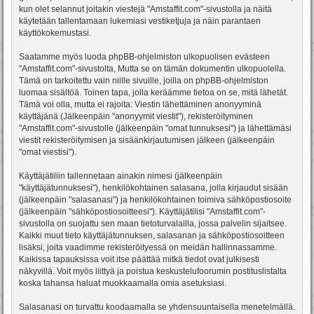
kun olet selannut joitakin viestejä "Amstaffit.com"-sivustolla ja näitä
käytetään tallentamaan lukemiasi vestiketjuja ja näin parantaen
käyttökokemustasi.
Saatamme myös luoda phpBB-ohjelmiston ulkopuolisen evästeen
"Amstaffit.com"-sivustolta, Mutta se on tämän dokumentin ulkopuolella.
Tämä on tarkoitettu vain niille sivuille, joilla on phpBB-ohjelmiston
luomaa sisältöä. Toinen tapa, jolla keräämme tietoa on se, mitä lähetät.
Tämä voi olla, mutta ei rajoita: Viestin lähettäminen anonyyminä
käyttäjänä (Jälkeenpäin "anonyymit viestit"), rekisteröityminen
"Amstaffit.com"-sivustolle (jälkeenpäin "omat tunnuksesi") ja lähettämäsi
viestit rekisteröitymisen ja sisäänkirjautumisen jälkeen (jälkeenpäin
"omat viestisi").
Käyttäjätiliin tallennetaan ainakin nimesi (jälkeenpäin
"käyttäjätunnuksesi"), henkilökohtainen salasana, jolla kirjaudut sisään
(jälkeenpäin "salasanasi") ja henkilökohtainen toimiva sähköpostiosoite
(jälkeenpäin "sähköpostiosoitteesi"). Käyttäjätilisi "Amstaffit.com"-
sivustolla on suojattu sen maan tietoturvalailla, jossa palvelin sijaitsee.
Kaikki muut tieto käyttäjätunnuksen, salasanan ja sähköpostiosoitteen
lisäksi, joita vaadimme rekisteröityessä on meidän hallinnassamme.
Kaikissa tapauksissa voit itse päättää mitkä tiedot ovat julkisesti
näkyvillä. Voit myös liittyä ja poistua keskustelufoorumin postituslistalta
koska tahansa haluat muokkaamalla omia asetuksiasi.
Salasanasi on turvattu koodaamalla se yhdensuuntaisella menetelmällä.