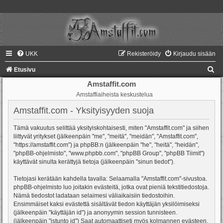
UKK
Rekisteröidy
Kirjaudu sisään
E
Etusivu
t
Amstaffit.com
Amstaffiaiheista keskustelua
s
i
Amstaffit.com - Yksityisyyden suoja
Tämä vakuutus selittää yksityiskohtaisesti, miten "Amstaffit.com" ja siihen
liittyvät yritykset (jälkeenpäin "me", "meitä", "meidän", "Amstaffit.com",
"https://amstaffit.com") ja phpBB:n (jälkeenpäin "he", "heitä", "heidän",
"phpBB-ohjelmisto", "www.phpbb.com", "phpBB Group", "phpBB Tiimit")
käyttävät sinulta kerättyjä tietoja (jälkeenpäin "sinun tiedot").
Tietojasi kerätään kahdella tavalla: Selaamalla "Amstaffit.com"-sivustoa.
phpBB-ohjelmisto luo joitakin evästeitä, jotka ovat pieniä tekstitiedostoja.
Nämä tiedostot ladataan selaimesi väliaikaisiin tiedostoihin.
Ensimmäiset kaksi evästettä sisältävät tiedon käyttäjän yksilöimiseksi
(jälkeenpäin "käyttäjän id") ja anonyymin session tunnisteen.
(jälkeenpäin "istunto id") Saat automaattiseti myös kolmannen evästeen,