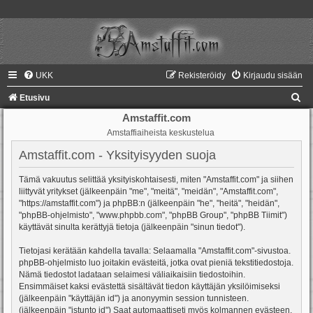
UKK
Rekisteröidy
Kirjaudu sisään
E
Etusivu
t
Amstaffit.com
Amstaffiaiheista keskustelua
s
i
Amstaffit.com - Yksityisyyden suoja
Tämä vakuutus selittää yksityiskohtaisesti, miten "Amstaffit.com" ja siihen
liittyvät yritykset (jälkeenpäin "me", "meitä", "meidän", "Amstaffit.com",
"https://amstaffit.com") ja phpBB:n (jälkeenpäin "he", "heitä", "heidän",
"phpBB-ohjelmisto", "www.phpbb.com", "phpBB Group", "phpBB Tiimit")
käyttävät sinulta kerättyjä tietoja (jälkeenpäin "sinun tiedot").
Tietojasi kerätään kahdella tavalla: Selaamalla "Amstaffit.com"-sivustoa.
phpBB-ohjelmisto luo joitakin evästeitä, jotka ovat pieniä tekstitiedostoja.
Nämä tiedostot ladataan selaimesi väliaikaisiin tiedostoihin.
Ensimmäiset kaksi evästettä sisältävät tiedon käyttäjän yksilöimiseksi
(jälkeenpäin "käyttäjän id") ja anonyymin session tunnisteen.
(jälkeenpäin "istunto id") Saat automaattiseti myös kolmannen evästeen,