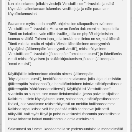
kun olet selannut joitakin viestejä "Amstaffit.com"-sivustolla ja näitä
käytetään tallentamaan lukemiasi vestiketjuja ja näin parantaen
käyttökokemustasi.
Saatamme myös luoda phpBB-ohjelmiston ulkopuolisen evästeen
"Amstaffit.com"-sivustolta, Mutta se on tämän dokumentin ulkopuolella.
Tämä on tarkoitettu vain niille sivuille, joilla on phpBB-ohjelmiston
luomaa sisältöä. Toinen tapa, jolla keräämme tietoa on se, mitä lähetät.
Tämä voi olla, mutta ei rajoita: Viestin lähettäminen anonyyminä
käyttäjänä (Jälkeenpäin "anonyymit viestit"), rekisteröityminen
"Amstaffit.com"-sivustolle (jälkeenpäin "omat tunnuksesi") ja lähettämäsi
viestit rekisteröitymisen ja sisäänkirjautumisen jälkeen (jälkeenpäin
"omat viestisi").
Käyttäjätiliin tallennetaan ainakin nimesi (jälkeenpäin
"käyttäjätunnuksesi"), henkilökohtainen salasana, jolla kirjaudut sisään
(jälkeenpäin "salasanasi") ja henkilökohtainen toimiva sähköpostiosoite
(jälkeenpäin "sähköpostiosoitteesi"). Käyttäjätilisi "Amstaffit.com"-
sivustolla on suojattu sen maan tietoturvalailla, jossa palvelin sijaitsee.
Kaikki muut tieto käyttäjätunnuksen, salasanan ja sähköpostiosoitteen
lisäksi, joita vaadimme rekisteröityessä on meidän hallinnassamme.
Kaikissa tapauksissa voit itse päättää mitkä tiedot ovat julkisesti
näkyvillä. Voit myös liittyä ja poistua keskustelufoorumin postituslistalta
koska tahansa haluat muokkaamalla omia asetuksiasi.
Salasanasi on turvattu koodaamalla se yhdensuuntaisella menetelmällä.