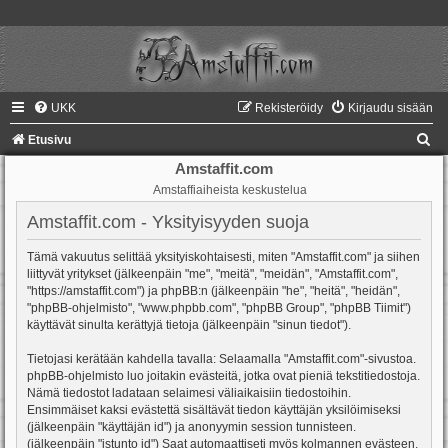
UKK
Rekisteröidy
Kirjaudu sisään
E
Etusivu
t
Amstaffit.com
Amstaffiaiheista keskustelua
s
i
Amstaffit.com - Yksityisyyden suoja
Tämä vakuutus selittää yksityiskohtaisesti, miten "Amstaffit.com" ja siihen
liittyvät yritykset (jälkeenpäin "me", "meitä", "meidän", "Amstaffit.com",
"https://amstaffit.com") ja phpBB:n (jälkeenpäin "he", "heitä", "heidän",
"phpBB-ohjelmisto", "www.phpbb.com", "phpBB Group", "phpBB Tiimit")
käyttävät sinulta kerättyjä tietoja (jälkeenpäin "sinun tiedot").
Tietojasi kerätään kahdella tavalla: Selaamalla "Amstaffit.com"-sivustoa.
phpBB-ohjelmisto luo joitakin evästeitä, jotka ovat pieniä tekstitiedostoja.
Nämä tiedostot ladataan selaimesi väliaikaisiin tiedostoihin.
Ensimmäiset kaksi evästettä sisältävät tiedon käyttäjän yksilöimiseksi
(jälkeenpäin "käyttäjän id") ja anonyymin session tunnisteen.
(jälkeenpäin "istunto id") Saat automaattiseti myös kolmannen evästeen,