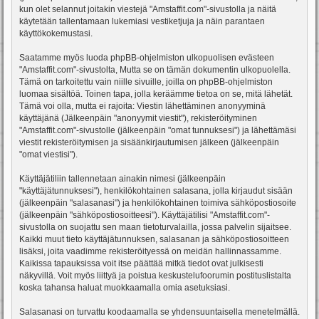
kun olet selannut joitakin viestejä "Amstaffit.com"-sivustolla ja näitä
käytetään tallentamaan lukemiasi vestiketjuja ja näin parantaen
käyttökokemustasi.
Saatamme myös luoda phpBB-ohjelmiston ulkopuolisen evästeen
"Amstaffit.com"-sivustolta, Mutta se on tämän dokumentin ulkopuolella.
Tämä on tarkoitettu vain niille sivuille, joilla on phpBB-ohjelmiston
luomaa sisältöä. Toinen tapa, jolla keräämme tietoa on se, mitä lähetät.
Tämä voi olla, mutta ei rajoita: Viestin lähettäminen anonyyminä
käyttäjänä (Jälkeenpäin "anonyymit viestit"), rekisteröityminen
"Amstaffit.com"-sivustolle (jälkeenpäin "omat tunnuksesi") ja lähettämäsi
viestit rekisteröitymisen ja sisäänkirjautumisen jälkeen (jälkeenpäin
"omat viestisi").
Käyttäjätiliin tallennetaan ainakin nimesi (jälkeenpäin
"käyttäjätunnuksesi"), henkilökohtainen salasana, jolla kirjaudut sisään
(jälkeenpäin "salasanasi") ja henkilökohtainen toimiva sähköpostiosoite
(jälkeenpäin "sähköpostiosoitteesi"). Käyttäjätilisi "Amstaffit.com"-
sivustolla on suojattu sen maan tietoturvalailla, jossa palvelin sijaitsee.
Kaikki muut tieto käyttäjätunnuksen, salasanan ja sähköpostiosoitteen
lisäksi, joita vaadimme rekisteröityessä on meidän hallinnassamme.
Kaikissa tapauksissa voit itse päättää mitkä tiedot ovat julkisesti
näkyvillä. Voit myös liittyä ja poistua keskustelufoorumin postituslistalta
koska tahansa haluat muokkaamalla omia asetuksiasi.
Salasanasi on turvattu koodaamalla se yhdensuuntaisella menetelmällä.