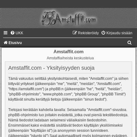
UKK
Rekisteröidy
Kirjaudu sisään
E
Etusivu
t
Amstaffit.com
Amstaffiaiheista keskustelua
s
i
Amstaffit.com - Yksityisyyden suoja
Tämä vakuutus selittää yksityiskohtaisesti, miten "Amstaffit.com" ja siihen
liittyvät yritykset (jälkeenpäin "me", "meitä", "meidän", "Amstaffit.com",
"https://amstaffit.com") ja phpBB:n (jälkeenpäin "he", "heitä", "heidän",
"phpBB-ohjelmisto", "www.phpbb.com", "phpBB Group", "phpBB Tiimit")
käyttävät sinulta kerättyjä tietoja (jälkeenpäin "sinun tiedot").
Tietojasi kerätään kahdella tavalla: Selaamalla "Amstaffit.com"-sivustoa.
phpBB-ohjelmisto luo joitakin evästeitä, jotka ovat pieniä tekstitiedostoja.
Nämä tiedostot ladataan selaimesi väliaikaisiin tiedostoihin.
Ensimmäiset kaksi evästettä sisältävät tiedon käyttäjän yksilöimiseksi
(jälkeenpäin "käyttäjän id") ja anonyymin session tunnisteen.
(jälkeenpäin "istunto id") Saat automaattiseti myös kolmannen evästeen,