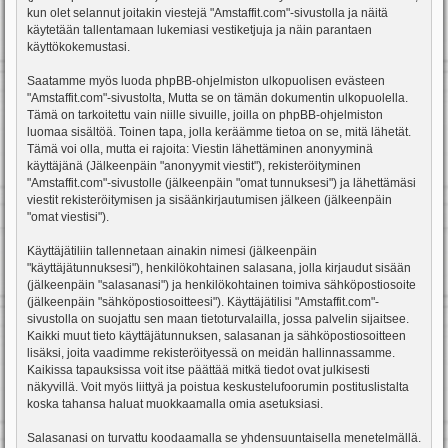
kun olet selannut joitakin viestejä "Amstaffit.com"-sivustolla ja näitä
käytetään tallentamaan lukemiasi vestiketjuja ja näin parantaen
käyttökokemustasi.
Saatamme myös luoda phpBB-ohjelmiston ulkopuolisen evästeen
"Amstaffit.com"-sivustolta, Mutta se on tämän dokumentin ulkopuolella.
Tämä on tarkoitettu vain niille sivuille, joilla on phpBB-ohjelmiston
luomaa sisältöä. Toinen tapa, jolla keräämme tietoa on se, mitä lähetät.
Tämä voi olla, mutta ei rajoita: Viestin lähettäminen anonyyminä
käyttäjänä (Jälkeenpäin "anonyymit viestit"), rekisteröityminen
"Amstaffit.com"-sivustolle (jälkeenpäin "omat tunnuksesi") ja lähettämäsi
viestit rekisteröitymisen ja sisäänkirjautumisen jälkeen (jälkeenpäin
"omat viestisi").
Käyttäjätiliin tallennetaan ainakin nimesi (jälkeenpäin
"käyttäjätunnuksesi"), henkilökohtainen salasana, jolla kirjaudut sisään
(jälkeenpäin "salasanasi") ja henkilökohtainen toimiva sähköpostiosoite
(jälkeenpäin "sähköpostiosoitteesi"). Käyttäjätilisi "Amstaffit.com"-
sivustolla on suojattu sen maan tietoturvalailla, jossa palvelin sijaitsee.
Kaikki muut tieto käyttäjätunnuksen, salasanan ja sähköpostiosoitteen
lisäksi, joita vaadimme rekisteröityessä on meidän hallinnassamme.
Kaikissa tapauksissa voit itse päättää mitkä tiedot ovat julkisesti
näkyvillä. Voit myös liittyä ja poistua keskustelufoorumin postituslistalta
koska tahansa haluat muokkaamalla omia asetuksiasi.
Salasanasi on turvattu koodaamalla se yhdensuuntaisella menetelmällä.