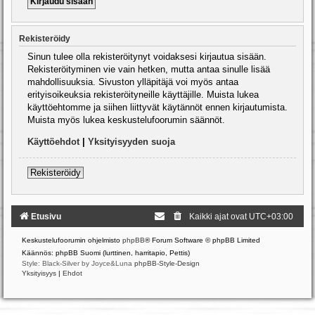
Rekisteröidy
Sinun tulee olla rekisteröitynyt voidaksesi kirjautua sisään.
Rekisteröityminen vie vain hetken, mutta antaa sinulle lisää
mahdollisuuksia. Sivuston ylläpitäjä voi myös antaa
erityisoikeuksia rekisteröityneille käyttäjille. Muista lukea
käyttöehtomme ja siihen liittyvät käytännöt ennen kirjautumista.
Muista myös lukea keskustelufoorumin säännöt.
Käyttöehdot
|
Yksityisyyden suoja
Rekisteröidy
Etusivu
Kaikki ajat ovat
UTC+03:00
Keskustelufoorumin ohjelmisto
phpBB
® Forum Software © phpBB Limited
Käännös: phpBB Suomi (lurttinen, harritapio, Pettis)
Style: Black-Silver by Joyce&Luna
phpBB-Style-Design
Yksityisyys
|
Ehdot