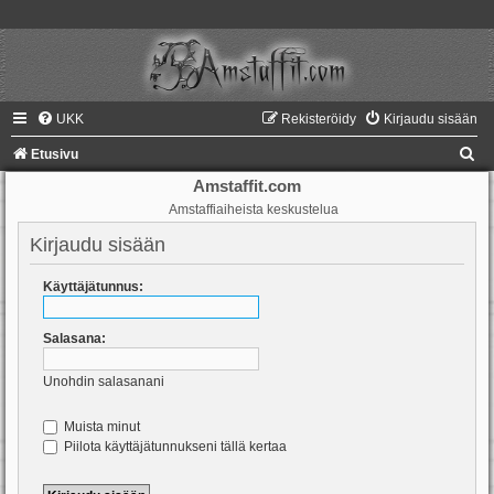
UKK
Rekisteröidy
Kirjaudu sisään
E
Etusivu
t
Amstaffit.com
Amstaffiaiheista keskustelua
s
i
Kirjaudu sisään
Käyttäjätunnus:
Salasana:
Unohdin salasanani
Muista minut
Piilota käyttäjätunnukseni tällä kertaa