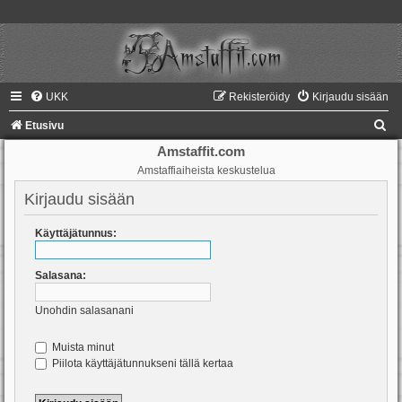
UKK
Rekisteröidy
Kirjaudu sisään
E
Etusivu
t
Amstaffit.com
Amstaffiaiheista keskustelua
s
i
Kirjaudu sisään
Käyttäjätunnus:
Salasana:
Unohdin salasanani
Muista minut
Piilota käyttäjätunnukseni tällä kertaa