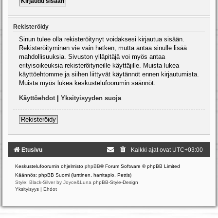
Rekisteröidy
Sinun tulee olla rekisteröitynyt voidaksesi kirjautua sisään.
Rekisteröityminen vie vain hetken, mutta antaa sinulle lisää
mahdollisuuksia. Sivuston ylläpitäjä voi myös antaa
erityisoikeuksia rekisteröityneille käyttäjille. Muista lukea
käyttöehtomme ja siihen liittyvät käytännöt ennen kirjautumista.
Muista myös lukea keskustelufoorumin säännöt.
Käyttöehdot
|
Yksityisyyden suoja
Rekisteröidy
Etusivu
Kaikki ajat ovat
UTC+03:00
Keskustelufoorumin ohjelmisto
phpBB
® Forum Software © phpBB Limited
Käännös: phpBB Suomi (lurttinen, harritapio, Pettis)
Style: Black-Silver by Joyce&Luna
phpBB-Style-Design
Yksityisyys
|
Ehdot