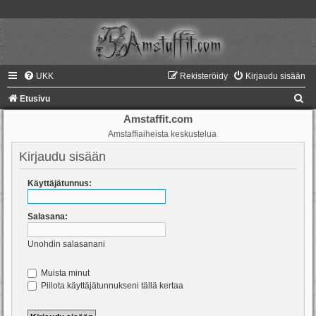
UKK
Rekisteröidy
Kirjaudu sisään
E
Etusivu
t
Amstaffit.com
Amstaffiaiheista keskustelua
s
i
Kirjaudu sisään
Käyttäjätunnus:
Salasana:
Unohdin salasanani
Muista minut
Piilota käyttäjätunnukseni tällä kertaa