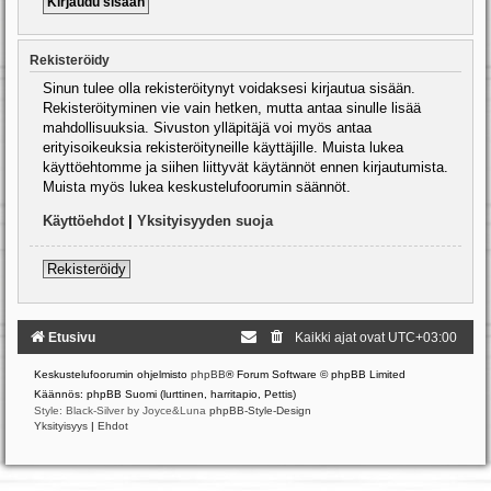
Rekisteröidy
Sinun tulee olla rekisteröitynyt voidaksesi kirjautua sisään.
Rekisteröityminen vie vain hetken, mutta antaa sinulle lisää
mahdollisuuksia. Sivuston ylläpitäjä voi myös antaa
erityisoikeuksia rekisteröityneille käyttäjille. Muista lukea
käyttöehtomme ja siihen liittyvät käytännöt ennen kirjautumista.
Muista myös lukea keskustelufoorumin säännöt.
Käyttöehdot
|
Yksityisyyden suoja
Rekisteröidy
Etusivu
Kaikki ajat ovat
UTC+03:00
Keskustelufoorumin ohjelmisto
phpBB
® Forum Software © phpBB Limited
Käännös: phpBB Suomi (lurttinen, harritapio, Pettis)
Style: Black-Silver by Joyce&Luna
phpBB-Style-Design
Yksityisyys
|
Ehdot