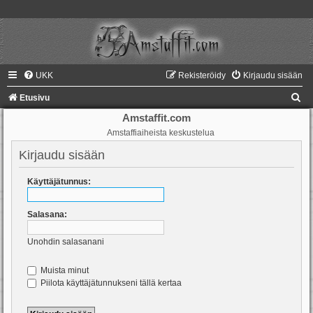
UKK
Rekisteröidy
Kirjaudu sisään
E
Etusivu
t
Amstaffit.com
Amstaffiaiheista keskustelua
s
i
Kirjaudu sisään
Käyttäjätunnus:
Salasana:
Unohdin salasanani
Muista minut
Piilota käyttäjätunnukseni tällä kertaa