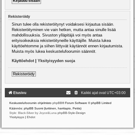
Rekisteröidy
Sinun tulee olla rekisteröitynyt voidaksesi kirjautua sisään.
Rekisteröityminen vie vain hetken, mutta antaa sinulle lisää
mahdollisuuksia. Sivuston ylläpitäjä voi myös antaa
erityisoikeuksia rekisteröityneille käyttäjille. Muista lukea
käyttöehtomme ja siihen liittyvät käytännöt ennen kirjautumista.
Muista myös lukea keskustelufoorumin säännöt.
Käyttöehdot
|
Yksityisyyden suoja
Rekisteröidy
Etusivu
Kaikki ajat ovat
UTC+03:00
Keskustelufoorumin ohjelmisto
phpBB
® Forum Software © phpBB Limited
Käännös: phpBB Suomi (lurttinen, harritapio, Pettis)
Style: Black-Silver by Joyce&Luna
phpBB-Style-Design
Yksityisyys
|
Ehdot