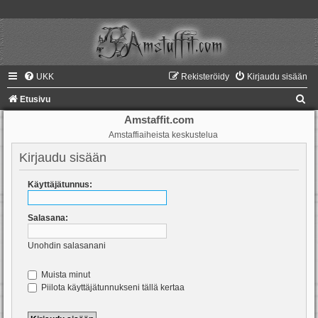
UKK
Rekisteröidy
Kirjaudu sisään
E
Etusivu
t
Amstaffit.com
Amstaffiaiheista keskustelua
s
i
Kirjaudu sisään
Käyttäjätunnus:
Salasana:
Unohdin salasanani
Muista minut
Piilota käyttäjätunnukseni tällä kertaa