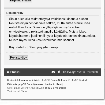
Rekisteröidy
Sinun tulee olla rekisteröitynyt voidaksesi kirjautua sisään.
Rekisteröityminen vie vain hetken, mutta antaa sinulle lisää
mahdollisuuksia. Sivuston ylläpitäjä voi myös antaa
erityisoikeuksia rekisteröityneille käyttäjille. Muista lukea
käyttöehtomme ja siihen liittyvät käytännöt ennen kirjautumista.
Muista myös lukea keskustelufoorumin säännöt.
Käyttöehdot
|
Yksityisyyden suoja
Rekisteröidy
Etusivu
Kaikki ajat ovat
UTC+03:00
Keskustelufoorumin ohjelmisto
phpBB
® Forum Software © phpBB Limited
Käännös: phpBB Suomi (lurttinen, harritapio, Pettis)
Style: Black-Silver by Joyce&Luna
phpBB-Style-Design
Yksityisyys
|
Ehdot