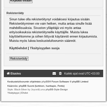
Rekisteröidy
Sinun tulee olla rekisteröitynyt voidaksesi kirjautua sisään.
Rekisteröityminen vie vain hetken, mutta antaa sinulle lisää
mahdollisuuksia. Sivuston ylläpitäjä voi myös antaa
erityisoikeuksia rekisteröityneille käyttäjille. Muista lukea
käyttöehtomme ja siihen liittyvät käytännöt ennen kirjautumista.
Muista myös lukea keskustelufoorumin säännöt.
Käyttöehdot
|
Yksityisyyden suoja
Rekisteröidy
Etusivu
Kaikki ajat ovat
UTC+03:00
Keskustelufoorumin ohjelmisto
phpBB
® Forum Software © phpBB Limited
Käännös: phpBB Suomi (lurttinen, harritapio, Pettis)
Style: Black-Silver by Joyce&Luna
phpBB-Style-Design
Yksityisyys
|
Ehdot