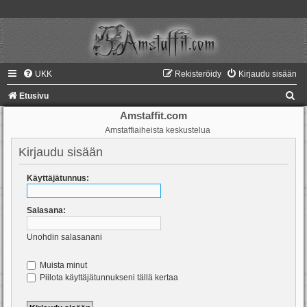
UKK
Rekisteröidy
Kirjaudu sisään
E
Etusivu
t
Amstaffit.com
Amstaffiaiheista keskustelua
s
i
Kirjaudu sisään
Käyttäjätunnus:
Salasana:
Unohdin salasanani
Muista minut
Piilota käyttäjätunnukseni tällä kertaa