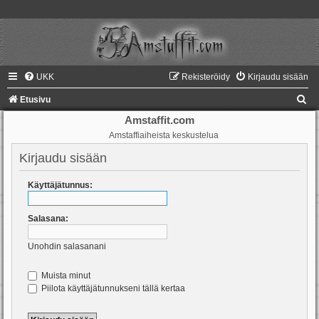
UKK
Rekisteröidy
Kirjaudu sisään
E
Etusivu
t
Amstaffit.com
Amstaffiaiheista keskustelua
s
i
Kirjaudu sisään
Käyttäjätunnus:
Salasana:
Unohdin salasanani
Muista minut
Piilota käyttäjätunnukseni tällä kertaa