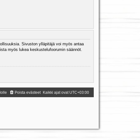
ollisuuksia. Sivuston ylläpitäjä voi myös antaa
 Muista myös lukea keskustelufoorumin säännöt.
dolle
Poista evästeet
Kaikki ajat ovat
UTC+03:00