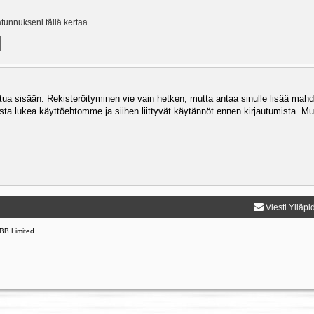
ätunnukseni tällä kertaa
autua sisään. Rekisteröityminen vie vain hetken, mutta antaa sinulle lisää mahd
 Muista lukea käyttöehtomme ja siihen liittyvät käytännöt ennen kirjautumista.
Viesti Ylläpi
BB Limited