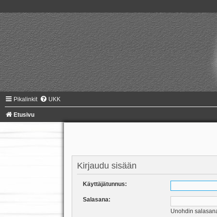
Pikalinkit
UKK
Etusivu
Kirjaudu sisään
Käyttäjätunnus:
Salasana:
Unohdin salasan