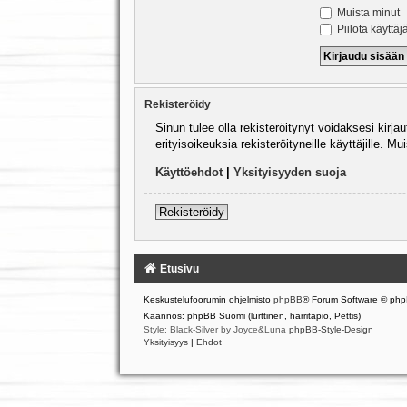
Muista minut
Piilota käyttäj
Rekisteröidy
Sinun tulee olla rekisteröitynyt voidaksesi kirj
erityisoikeuksia rekisteröityneille käyttäjille.
Käyttöehdot
|
Yksityisyyden suoja
Rekisteröidy
Etusivu
Keskustelufoorumin ohjelmisto
phpBB
® Forum Software © php
Käännös: phpBB Suomi (lurttinen, harritapio, Pettis)
Style: Black-Silver by Joyce&Luna
phpBB-Style-Design
Yksityisyys
|
Ehdot