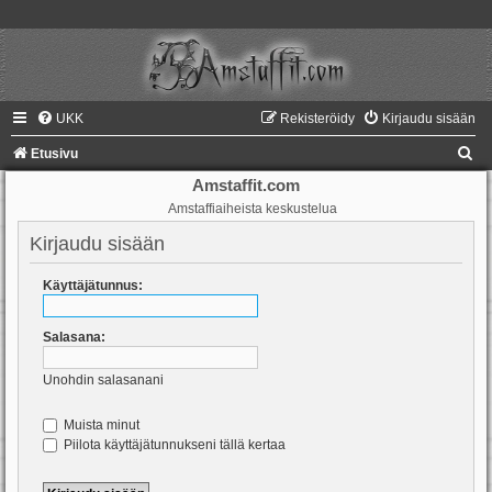
UKK
Rekisteröidy
Kirjaudu sisään
E
Etusivu
t
Amstaffit.com
Amstaffiaiheista keskustelua
s
i
Kirjaudu sisään
Käyttäjätunnus:
Salasana:
Unohdin salasanani
Muista minut
Piilota käyttäjätunnukseni tällä kertaa